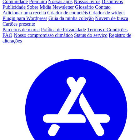
Comunidade
Premium
Nossas apps
Nossos livros
Distintivos
Publicidade
Sobre
Mídia
Newsletter
Glossário
Contato
Adicionar uma receita
Criador de coquetéis
Criador de widget
Plugin para Wordpress
Guia da minha coleção
Nuvem de busca
Cartões presente
Parceiros de marca
Política de Privacidade
Termos e Condições
FAQ
Nosso compromisso climático
Status do serviço
Registro de
alterações