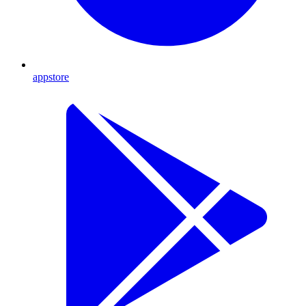
appstore