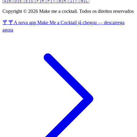
🇬🇧
🇩🇪
🇪🇸
🇫🇷
🇵🇹
🇧🇷
🇮🇹
🇳🇱
Copyright © 2026 Make me a cocktail. Todos os direitos reservados
🍸 🍸 A nova app Make Me a Cocktail já chegou — descarrega
agora