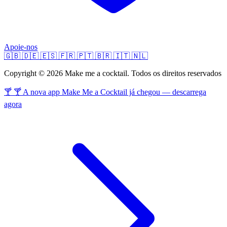
Apoie-nos
🇬🇧
🇩🇪
🇪🇸
🇫🇷
🇵🇹
🇧🇷
🇮🇹
🇳🇱
Copyright © 2026 Make me a cocktail. Todos os direitos reservados
🍸 🍸 A nova app Make Me a Cocktail já chegou — descarrega
agora