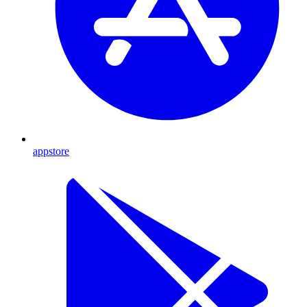
appstore