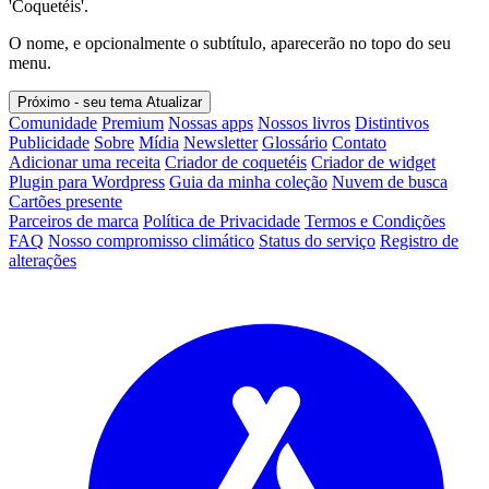
'Coquetéis'.
O nome, e opcionalmente o subtítulo, aparecerão no topo do seu
menu.
Próximo - seu tema
Atualizar
Comunidade
Premium
Nossas apps
Nossos livros
Distintivos
Publicidade
Sobre
Mídia
Newsletter
Glossário
Contato
Adicionar uma receita
Criador de coquetéis
Criador de widget
Plugin para Wordpress
Guia da minha coleção
Nuvem de busca
Cartões presente
Parceiros de marca
Política de Privacidade
Termos e Condições
FAQ
Nosso compromisso climático
Status do serviço
Registro de
alterações