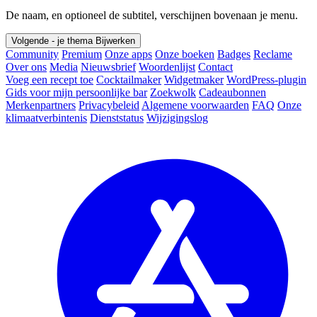
De naam, en optioneel de subtitel, verschijnen bovenaan je menu.
Volgende - je thema
Bijwerken
Community
Premium
Onze apps
Onze boeken
Badges
Reclame
Over ons
Media
Nieuwsbrief
Woordenlijst
Contact
Voeg een recept toe
Cocktailmaker
Widgetmaker
WordPress-plugin
Gids voor mijn persoonlijke bar
Zoekwolk
Cadeaubonnen
Merkenpartners
Privacybeleid
Algemene voorwaarden
FAQ
Onze
klimaatverbintenis
Dienststatus
Wijzigingslog