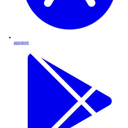
appstore