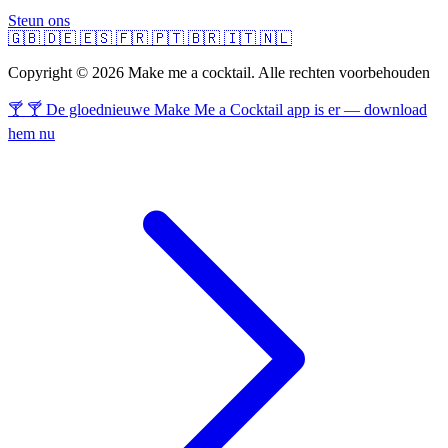
Steun ons
🇬🇧
🇩🇪
🇪🇸
🇫🇷
🇵🇹
🇧🇷
🇮🇹
🇳🇱
Copyright © 2026 Make me a cocktail. Alle rechten voorbehouden
🍸 🍸 De gloednieuwe Make Me a Cocktail app is er — download
hem nu