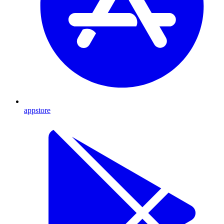
appstore