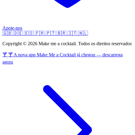
Apoie-nos
🇬🇧
🇩🇪
🇪🇸
🇫🇷
🇵🇹
🇧🇷
🇮🇹
🇳🇱
Copyright © 2026 Make me a cocktail. Todos os direitos reservados
🍸 🍸 A nova app Make Me a Cocktail já chegou — descarrega
agora