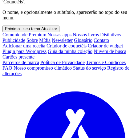
'Coquetéis'.
O nome, e opcionalmente o subtítulo, aparecerão no topo do seu
menu.
Próximo - seu tema
Atualizar
Comunidade
Premium
Nossas apps
Nossos livros
Distintivos
Publicidade
Sobre
Mídia
Newsletter
Glossário
Contato
Adicionar uma receita
Criador de coquetéis
Criador de widget
Plugin para Wordpress
Guia da minha coleção
Nuvem de busca
Cartões presente
Parceiros de marca
Política de Privacidade
Termos e Condições
FAQ
Nosso compromisso climático
Status do serviço
Registro de
alterações