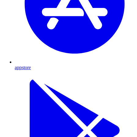
appstore