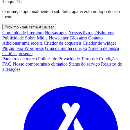
'Coquetéis'.
O nome, e opcionalmente o subtítulo, aparecerão no topo do seu
menu.
Próximo - seu tema
Atualizar
Comunidade
Premium
Nossas apps
Nossos livros
Distintivos
Publicidade
Sobre
Mídia
Newsletter
Glossário
Contato
Adicionar uma receita
Criador de coquetéis
Criador de widget
Plugin para Wordpress
Guia da minha coleção
Nuvem de busca
Cartões presente
Parceiros de marca
Política de Privacidade
Termos e Condições
FAQ
Nosso compromisso climático
Status do serviço
Registro de
alterações