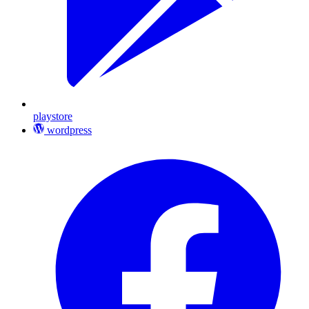
playstore
wordpress