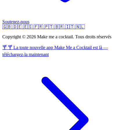
Soutenez-nous
🇬🇧
🇩🇪
🇪🇸
🇫🇷
🇵🇹
🇧🇷
🇮🇹
🇳🇱
Copyright © 2026 Make me a cocktail. Tous droits réservés
🍸 🍸 La toute nouvelle app Make Me a Cocktail est là —
téléchargez-la maintenant