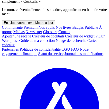
simplement « Cocktails ».
Le nom, et éventuellement le sous-titre, apparaîtront en haut de votre
menu.
Ensuite - votre thème
Mettre à jour
Communauté
Premium
Nos applis
Nos livres
Badges
Publicité
À
propos
Médias
Newsletter
Glossaire
Contact
Ajouter une recette
Créateur de cocktails
Créateur de widget
Plugin
Wordpress
Guide de ma collection
Nuage de recherche
Cartes
cadeaux
Partenaires
Politique de confidentialité
CGU
FAQ
Notre
engagement climatique
Statut du service
Journal des modifications