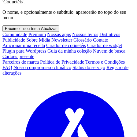
'Coquetéis'.
O nome, e opcionalmente o subtítulo, aparecerão no topo do seu
menu.
Próximo - seu tema
Atualizar
Comunidade
Premium
Nossas apps
Nossos livros
Distintivos
Publicidade
Sobre
Mídia
Newsletter
Glossário
Contato
Adicionar uma receita
Criador de coquetéis
Criador de widget
Plugin para Wordpress
Guia da minha coleção
Nuvem de busca
Cartões presente
Parceiros de marca
Política de Privacidade
Termos e Condições
FAQ
Nosso compromisso climático
Status do serviço
Registro de
alterações