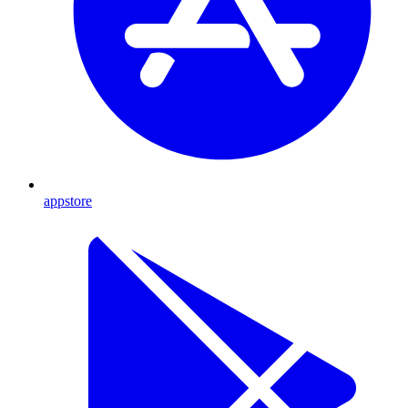
appstore