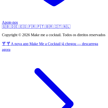
Apoie-nos
🇬🇧
🇩🇪
🇪🇸
🇫🇷
🇵🇹
🇧🇷
🇮🇹
🇳🇱
Copyright © 2026 Make me a cocktail. Todos os direitos reservados
🍸 🍸 A nova app Make Me a Cocktail já chegou — descarrega
agora