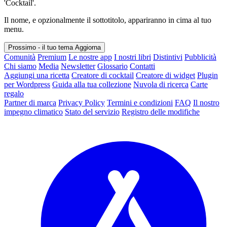
'Cocktail'.
Il nome, e opzionalmente il sottotitolo, appariranno in cima al tuo
menu.
Prossimo - il tuo tema
Aggiorna
Comunità
Premium
Le nostre app
I nostri libri
Distintivi
Pubblicità
Chi siamo
Media
Newsletter
Glossario
Contatti
Aggiungi una ricetta
Creatore di cocktail
Creatore di widget
Plugin
per Wordpress
Guida alla tua collezione
Nuvola di ricerca
Carte
regalo
Partner di marca
Privacy Policy
Termini e condizioni
FAQ
Il nostro
impegno climatico
Stato del servizio
Registro delle modifiche