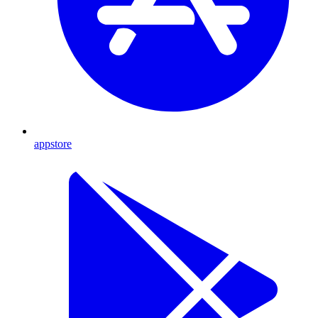
appstore