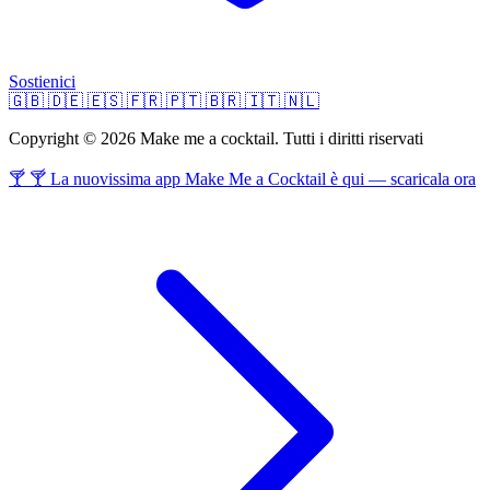
Sostienici
🇬🇧
🇩🇪
🇪🇸
🇫🇷
🇵🇹
🇧🇷
🇮🇹
🇳🇱
Copyright © 2026 Make me a cocktail. Tutti i diritti riservati
🍸 🍸 La nuovissima app Make Me a Cocktail è qui — scaricala ora