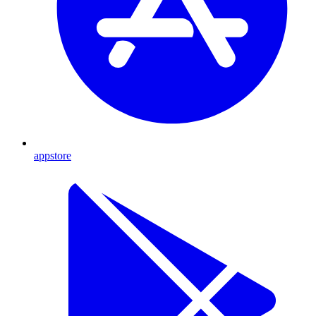
appstore