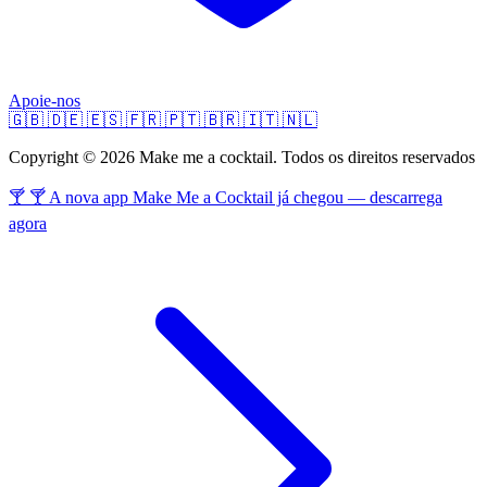
Apoie-nos
🇬🇧
🇩🇪
🇪🇸
🇫🇷
🇵🇹
🇧🇷
🇮🇹
🇳🇱
Copyright © 2026 Make me a cocktail. Todos os direitos reservados
🍸 🍸 A nova app Make Me a Cocktail já chegou — descarrega
agora