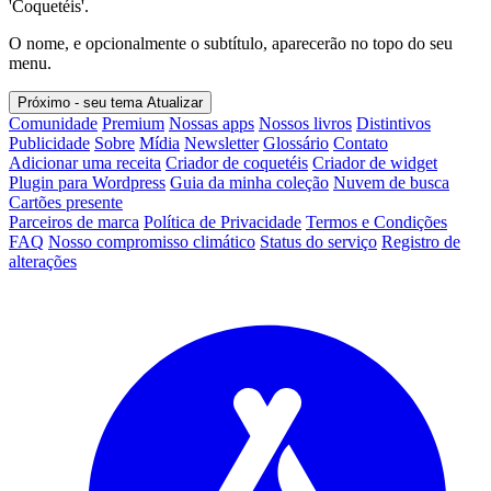
'Coquetéis'.
O nome, e opcionalmente o subtítulo, aparecerão no topo do seu
menu.
Próximo - seu tema
Atualizar
Comunidade
Premium
Nossas apps
Nossos livros
Distintivos
Publicidade
Sobre
Mídia
Newsletter
Glossário
Contato
Adicionar uma receita
Criador de coquetéis
Criador de widget
Plugin para Wordpress
Guia da minha coleção
Nuvem de busca
Cartões presente
Parceiros de marca
Política de Privacidade
Termos e Condições
FAQ
Nosso compromisso climático
Status do serviço
Registro de
alterações