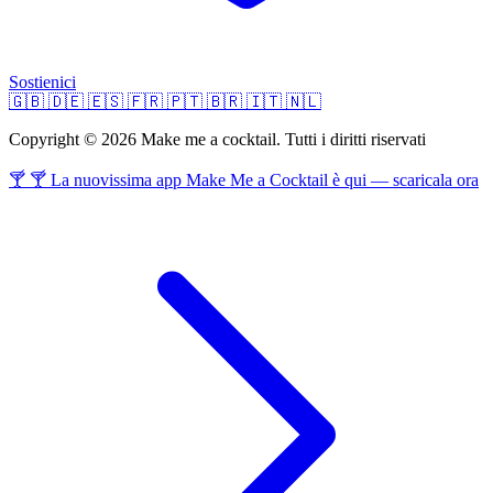
Sostienici
🇬🇧
🇩🇪
🇪🇸
🇫🇷
🇵🇹
🇧🇷
🇮🇹
🇳🇱
Copyright © 2026 Make me a cocktail. Tutti i diritti riservati
🍸 🍸 La nuovissima app Make Me a Cocktail è qui — scaricala ora