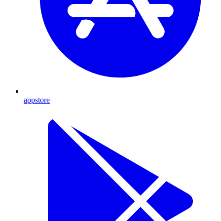
appstore