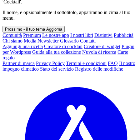
'Cocktail'.
Il nome, e opzionalmente il sottotitolo, appariranno in cima al tuo
menu.
Prossimo - il tuo tema
Aggiorna
Comunità
Premium
Le nostre app
I nostri libri
Distintivi
Pubblicità
Chi siamo
Media
Newsletter
Glossario
Contatti
Aggiungi una ricetta
Creatore di cocktail
Creatore di widget
Plugin
per Wordpress
Guida alla tua collezione
Nuvola di ricerca
Carte
regalo
Partner di marca
Privacy Policy
Termini e condizioni
FAQ
Il nostro
impegno climatico
Stato del servizio
Registro delle modifiche