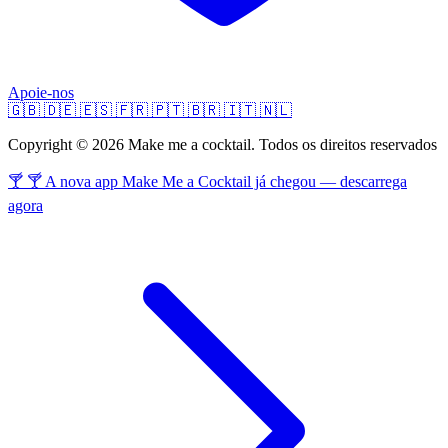
Apoie-nos
🇬🇧
🇩🇪
🇪🇸
🇫🇷
🇵🇹
🇧🇷
🇮🇹
🇳🇱
Copyright © 2026 Make me a cocktail. Todos os direitos reservados
🍸 🍸 A nova app Make Me a Cocktail já chegou — descarrega
agora