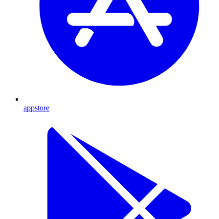
appstore