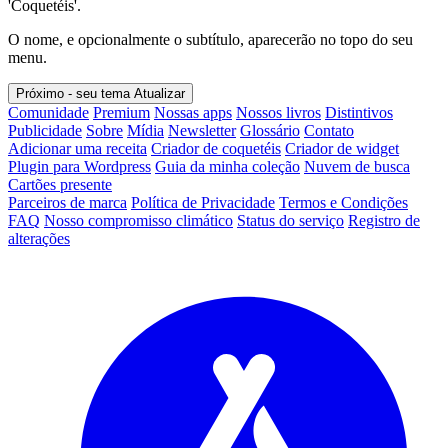
'Coquetéis'.
O nome, e opcionalmente o subtítulo, aparecerão no topo do seu
menu.
Próximo - seu tema
Atualizar
Comunidade
Premium
Nossas apps
Nossos livros
Distintivos
Publicidade
Sobre
Mídia
Newsletter
Glossário
Contato
Adicionar uma receita
Criador de coquetéis
Criador de widget
Plugin para Wordpress
Guia da minha coleção
Nuvem de busca
Cartões presente
Parceiros de marca
Política de Privacidade
Termos e Condições
FAQ
Nosso compromisso climático
Status do serviço
Registro de
alterações