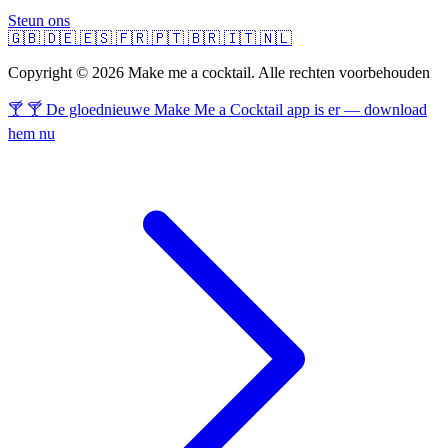
Steun ons
🇬🇧
🇩🇪
🇪🇸
🇫🇷
🇵🇹
🇧🇷
🇮🇹
🇳🇱
Copyright © 2026 Make me a cocktail. Alle rechten voorbehouden
🍸 🍸 De gloednieuwe Make Me a Cocktail app is er — download
hem nu