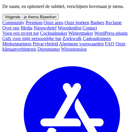
De naam, en optioneel de subtitel, verschijnen bovenaan je menu.
Volgende - je thema
Bijwerken
Community
Premium
Onze apps
Onze boeken
Badges
Reclame
Over ons
Media
Nieuwsbrief
Woordenlijst
Contact
Voeg een recept toe
Cocktailmaker
Widgetmaker
WordPress-plugin
Gids voor mijn persoonlijke bar
Zoekwolk
Cadeaubonnen
Merkenpartners
Privacybeleid
Algemene voorwaarden
FAQ
Onze
klimaatverbintenis
Dienststatus
Wijzigingslog