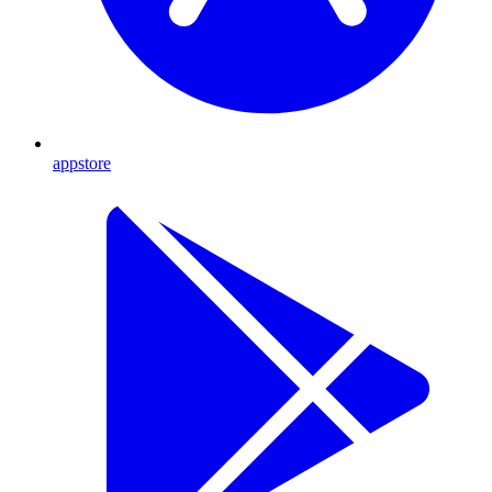
appstore