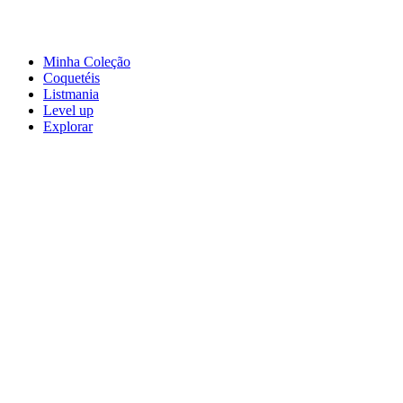
Minha Coleção
Coquetéis
Listmania
Level up
Explorar