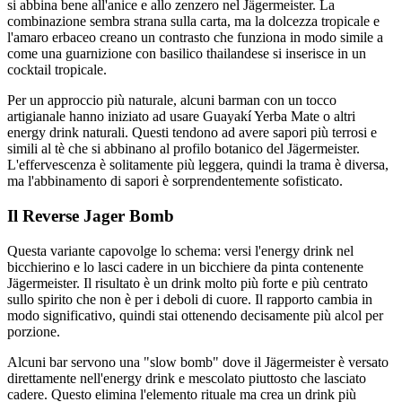
si abbina bene all'anice e allo zenzero nel Jägermeister. La
combinazione sembra strana sulla carta, ma la dolcezza tropicale e
l'amaro erbaceo creano un contrasto che funziona in modo simile a
come una guarnizione con basilico thailandese si inserisce in un
cocktail tropicale.
Per un approccio più naturale, alcuni barman con un tocco
artigianale hanno iniziato ad usare Guayakí Yerba Mate o altri
energy drink naturali. Questi tendono ad avere sapori più terrosi e
simili al tè che si abbinano al profilo botanico del Jägermeister.
L'effervescenza è solitamente più leggera, quindi la trama è diversa,
ma l'abbinamento di sapori è sorprendentemente sofisticato.
Il Reverse Jager Bomb
Questa variante capovolge lo schema: versi l'energy drink nel
bicchierino e lo lasci cadere in un bicchiere da pinta contenente
Jägermeister. Il risultato è un drink molto più forte e più centrato
sullo spirito che non è per i deboli di cuore. Il rapporto cambia in
modo significativo, quindi stai ottenendo decisamente più alcol per
porzione.
Alcuni bar servono una "slow bomb" dove il Jägermeister è versato
direttamente nell'energy drink e mescolato piuttosto che lasciato
cadere. Questo elimina l'elemento rituale ma crea un drink più