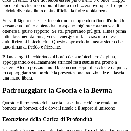
circa un terzo, il che dovrebbe essere più o meno 5-6 once. Troppo
poco e il bicchierino colpirà il fondo e schizzerà ovunque. Troppo e
il drink diventa diluito e più difficile da finire rapidamente.
Versa il Jägermeister nel bicchierino, riempiendolo fino all'orlo. Un
versamento pulito e pieno ha un aspetto migliore e garantisce di
ottenere il giusto rapporto. Se stai preparando più giri, allinea prima
tutti i bicchieri da pinta, versa l'energy drink in ciascuno di essi,
quindi riempi i bicchierini. Questo approccio in linea assicura che
tutto rimanga freddo e frizzante.
Bilancia ogni bicchierino sul bordo del suo bicchiere da pinta,
appoggiandolo delicatamente affinché resti stabile ma pronto a
cadere. Alcuni posizionano il bicchierino sopra il bicchiere da pinta,
ma appoggiarlo sul bordo è la presentazione tradizionale e ti lascia
una mano libera.
Padroneggiare la Goccia e la Bevuta
Questo è il momento della verità. La caduta è ciò che rende un
bomber un bomber, ed è dove il rituale e il sapore si uniscono.
Esecuzione della Carica di Profondità
La tecnica è semplice ma richiede impegno. Tocca il bicchierino con