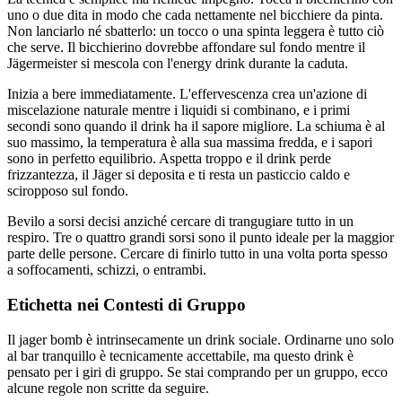
uno o due dita in modo che cada nettamente nel bicchiere da pinta.
Non lanciarlo né sbatterlo: un tocco o una spinta leggera è tutto ciò
che serve. Il bicchierino dovrebbe affondare sul fondo mentre il
Jägermeister si mescola con l'energy drink durante la caduta.
Inizia a bere immediatamente. L'effervescenza crea un'azione di
miscelazione naturale mentre i liquidi si combinano, e i primi
secondi sono quando il drink ha il sapore migliore. La schiuma è al
suo massimo, la temperatura è alla sua massima fredda, e i sapori
sono in perfetto equilibrio. Aspetta troppo e il drink perde
frizzantezza, il Jäger si deposita e ti resta un pasticcio caldo e
sciropposo sul fondo.
Bevilo a sorsi decisi anziché cercare di trangugiare tutto in un
respiro. Tre o quattro grandi sorsi sono il punto ideale per la maggior
parte delle persone. Cercare di finirlo tutto in una volta porta spesso
a soffocamenti, schizzi, o entrambi.
Etichetta nei Contesti di Gruppo
Il jager bomb è intrinsecamente un drink sociale. Ordinarne uno solo
al bar tranquillo è tecnicamente accettabile, ma questo drink è
pensato per i giri di gruppo. Se stai comprando per un gruppo, ecco
alcune regole non scritte da seguire.