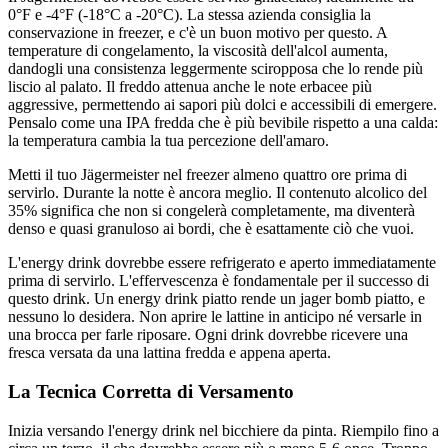
0°F e -4°F (-18°C a -20°C). La stessa azienda consiglia la
conservazione in freezer, e c'è un buon motivo per questo. A
temperature di congelamento, la viscosità dell'alcol aumenta,
dandogli una consistenza leggermente sciropposa che lo rende più
liscio al palato. Il freddo attenua anche le note erbacee più
aggressive, permettendo ai sapori più dolci e accessibili di emergere.
Pensalo come una IPA fredda che è più bevibile rispetto a una calda:
la temperatura cambia la tua percezione dell'amaro.
Metti il tuo Jägermeister nel freezer almeno quattro ore prima di
servirlo. Durante la notte è ancora meglio. Il contenuto alcolico del
35% significa che non si congelerà completamente, ma diventerà
denso e quasi granuloso ai bordi, che è esattamente ciò che vuoi.
L'energy drink dovrebbe essere refrigerato e aperto immediatamente
prima di servirlo. L'effervescenza è fondamentale per il successo di
questo drink. Un energy drink piatto rende un jager bomb piatto, e
nessuno lo desidera. Non aprire le lattine in anticipo né versarle in
una brocca per farle riposare. Ogni drink dovrebbe ricevere una
fresca versata da una lattina fredda e appena aperta.
La Tecnica Corretta di Versamento
Inizia versando l'energy drink nel bicchiere da pinta. Riempilo fino a