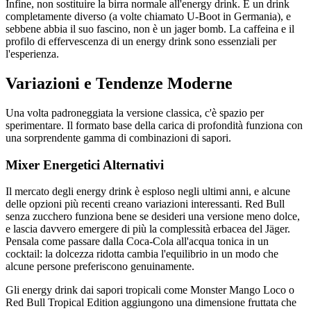
Infine, non sostituire la birra normale all'energy drink. È un drink
completamente diverso (a volte chiamato U-Boot in Germania), e
sebbene abbia il suo fascino, non è un jager bomb. La caffeina e il
profilo di effervescenza di un energy drink sono essenziali per
l'esperienza.
Variazioni e Tendenze Moderne
Una volta padroneggiata la versione classica, c'è spazio per
sperimentare. Il formato base della carica di profondità funziona con
una sorprendente gamma di combinazioni di sapori.
Mixer Energetici Alternativi
Il mercato degli energy drink è esploso negli ultimi anni, e alcune
delle opzioni più recenti creano variazioni interessanti. Red Bull
senza zucchero funziona bene se desideri una versione meno dolce,
e lascia davvero emergere di più la complessità erbacea del Jäger.
Pensala come passare dalla Coca-Cola all'acqua tonica in un
cocktail: la dolcezza ridotta cambia l'equilibrio in un modo che
alcune persone preferiscono genuinamente.
Gli energy drink dai sapori tropicali come Monster Mango Loco o
Red Bull Tropical Edition aggiungono una dimensione fruttata che