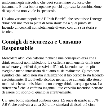
uniformemente miscelato che puoi sorseggiare piuttosto che
tracannare. È una buona opzione per chi apprezza la combinazione
di sapori ma non vuole lo spettacolo.
Un'altra variante popolare è l'"Irish Bomb", che sostituisce l'energy
drink con una mezza pinta di birra stout: ma a quel punto stai
facendo un cocktail completamente diverso con una sua storia e
tecnica.
Consigli di Sicurezza e Consumo
Responsabile
Mescolare alcol con caffeina richiede una consapevolezza che i
drink semplici non richiedono. La caffeina negli energy drink può
mascherare gli effetti depressivi dell'alcol, facendoti sentire più
sveglio e meno intossicato di quanto tu sia realmente. Questo non
significa che l'alcol non stia influenzando il tuo corpo: lo sta facendo
assolutamente. Il tuo livello alcolico nel sangue aumenta allo stesso
modo sia che stai mischiando con energy drink o acqua gassata. La
differenza è che la caffeina inganna il tuo cervello facendoti pensare
di essere più sobrio di quanto si effettivamente.
Un jager bomb standard contiene circa 1,5 once di spirito al 35%
ABV, che equivale a circa 0,5 drink standard di alcol, più circa