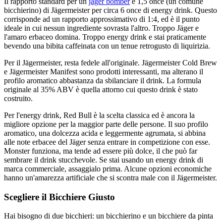
Il rapporto standard per un
jager bomber
è 1,5 once (un comune
bicchierino) di Jägermeister per circa 6 once di energy drink. Questo
corrisponde ad un rapporto approssimativo di 1:4, ed è il punto
ideale in cui nessun ingrediente sovrasta l'altro. Troppo Jäger e
l'amaro erbaceo domina. Troppo energy drink e stai praticamente
bevendo una bibita caffeinata con un tenue retrogusto di liquirizia.
Per il Jägermeister, resta fedele all'originale. Jägermeister Cold Brew
e Jägermeister Manifest sono prodotti interessanti, ma alterano il
profilo aromatico abbastanza da sbilanciare il drink. La formula
originale al 35% ABV è quella attorno cui questo drink è stato
costruito.
Per l'energy drink, Red Bull è la scelta classica ed è ancora la
migliore opzione per la maggior parte delle persone. Il suo profilo
aromatico, una dolcezza acida e leggermente agrumata, si abbina
alle note erbacee del Jäger senza entrare in competizione con esse.
Monster funziona, ma tende ad essere più dolce, il che può far
sembrare il drink stucchevole. Se stai usando un energy drink di
marca commerciale, assaggialo prima. Alcune opzioni economiche
hanno un'amarezza artificiale che si scontra male con il Jägermeister.
Scegliere il Bicchiere Giusto
Hai bisogno di due bicchieri: un bicchierino e un bicchiere da pinta