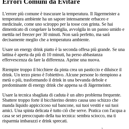
Errori Comuni da Evitare
L'errore più comune è trascurare la temperatura. Il Jägermeister a
temperatura ambiente ha un sapore intensamente erbaceo e
medicinale, come uno sciroppo per la tosse con grinta. Se hai
dimenticato di congelare la bottiglia, avvolgila in un panno umido e
mettila nel freezer per 30 minuti. Non sarà perfetto, ma sarà
decisamente meglio che a temperatura ambiente.
Usare un energy drink piatto è la seconda offesa più grande. Se una
lattina è aperta da più di 10 minuti, ha perso abbastanza
effervescenza da fare la differenza. Aprine una nuova.
Riempire troppo il bicchiere da pinta crea un pasticcio e diluisce il
drink. Un terzo pieno è l'obiettivo. Alcune persone lo riempiono a
metà o più, trasformando il drink in una bevanda debole e
predominante di energy drink che appena sa di Jägermeister.
Usare la tecnica sbagliata di caduta è un altro problema frequente.
Sbattere troppo forte il bicchierino dentro causa uno schizzo che
manda liquido appiccicoso sul bancone, sui tuoi vestiti e sui tuoi
amici. Una spinta delicata è tutto ciò che serve. Pratica con l'acqua a
casa se sei preoccupato della tua tecnica: sembra sciocco, ma ti
risparmia imbarazzi e drink sprecati.