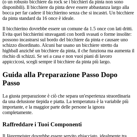
(o un robusto bicchiere da rock se i bicchieri da pinta non sono
disponibili). Il bicchiere da pinta deve essere abbastanza largo alla
bocca per far cadere il bicchierino senza che si incastri. Un bicchiere
da pinta standard da 16 once è ideale.
Il bicchierino dovrebbe essere un comune da 1.5 once con lati dritti.
Evita quei bicchierini stravaganti con bordi svasati o forme insolite:
possono incastrarsi sul bordo del bicchiere da pinta e causare uno
schizzo disordinato. Alcuni bar usano un bicchiere stretto da
highball anziché un bicchiere da pinta, il che funziona ma aumenta il
rischio di schizzi. Se sei a casa e non vuoi piani di lavoro
appiccicosi, scegli sempre il bicchiere da pinta più largo.
Guida alla Preparazione Passo Dopo
Passo
La giusta preparazione è ciò che separa un'esperienza straordinaria
da una delusione tiepida e piatta. La temperatura è la variabile più
importante, e la maggior parte delle persone la ignora
completamente.
Raffreddare i Tuoi Componenti
Il Jägermeister dovrebbe essere servito ghiacciato, idealmente tra