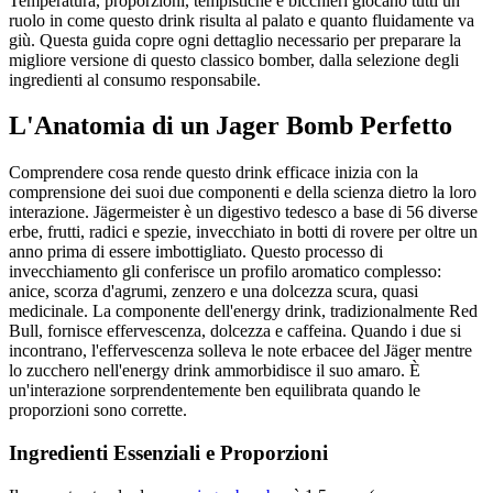
Temperatura, proporzioni, tempistiche e bicchieri giocano tutti un
ruolo in come questo drink risulta al palato e quanto fluidamente va
giù. Questa guida copre ogni dettaglio necessario per preparare la
migliore versione di questo classico bomber, dalla selezione degli
ingredienti al consumo responsabile.
L'Anatomia di un Jager Bomb Perfetto
Comprendere cosa rende questo drink efficace inizia con la
comprensione dei suoi due componenti e della scienza dietro la loro
interazione. Jägermeister è un digestivo tedesco a base di 56 diverse
erbe, frutti, radici e spezie, invecchiato in botti di rovere per oltre un
anno prima di essere imbottigliato. Questo processo di
invecchiamento gli conferisce un profilo aromatico complesso:
anice, scorza d'agrumi, zenzero e una dolcezza scura, quasi
medicinale. La componente dell'energy drink, tradizionalmente Red
Bull, fornisce effervescenza, dolcezza e caffeina. Quando i due si
incontrano, l'effervescenza solleva le note erbacee del Jäger mentre
lo zucchero nell'energy drink ammorbidisce il suo amaro. È
un'interazione sorprendentemente ben equilibrata quando le
proporzioni sono corrette.
Ingredienti Essenziali e Proporzioni