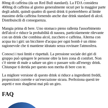
80mg di caffeina (da un Red Bull standard). La FDA considera
400mg di caffeina al giorno generalmente sicuri per la maggior parte
degli adulti, quindi quattro di questi drink ti porterebbero al limite
massimo della caffeina fornendo anche due drink standard di alcol.
Distribuiscili di conseguenza.
Mangia prima di bere. Uno stomaco pieno rallenta l'assorbimento
dell'alcol e riduce la probabilità di nausea, particolarmente rilevante
con un drink che combina alcol, zucchero e caffeina. Alterna con
acqua tra i giri: un bicchiere d'acqua per ogni bomb è un ritmo
ragionevole che ti mantiene idratato senza rovinare l'atmosfera.
Conosci i tuoi limiti e rispettali. La pressione sociale dei giri di
gruppo può spingere le persone oltre la loro zona di comfort. Non
c'è niente di male a saltare un giro o passare solo all'energy drink.
Chiunque ti derida per questo non merita di bere con te.
La migliore versione di questo drink si riduce a ingredienti freddi,
proporzioni corrette e un'esecuzione sicura. Perfeziona questi tre
aspetti e non sbaglierai mai più un giro.
FAQ