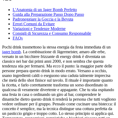
L'Anatomia di un Jager Bomb Perfetto
Guida alla Preparazione Passo Dopo Passo
Padroneggiare la Goccia e la Bevuta
Errori Comuni da Evitare
Variazioni e Tendenze Moderne
Consigli di Sicurezza e Consumo Responsabile
FAQs
Pochi drink trasmettono la stessa energia da festa immediata di un
jager bomb
. La combinazione di Jägermeister, amaro alle erbe,
versato in un bicchiere frizzante di energy drink è diventata un
classico nei bar dai primi anni 2000, e non sembra che questa
tendenza stia per fermarsi. Ma ecco il punto: la maggior parte delle
persone prepara questo drink in modo errato. Versano a occhio,
usano ingredienti caldi o eseguono una caduta talmente imprecisa
che metà dello shot finisce sul tavolo. Il rituale è importante quanto
la ricetta, e farlo correttamente trasforma un sorso disordinato in
qualcosa di veramente divertente e appagante. Che tu stia ospitando
una festa in casa o ordinando un giro al bar, comprendere le
dinamiche dietro questo drink ti renderà la persona che tutti vogliono
vedere ordinare per il gruppo. Pensalo come cucinare una bistecca: il
concetto è semplice, ma la tecnica distingue una cottura perfetta da
un pasticcio grigio e troppo cotto. Lo stesso principio si applica qui.