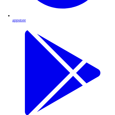
appstore