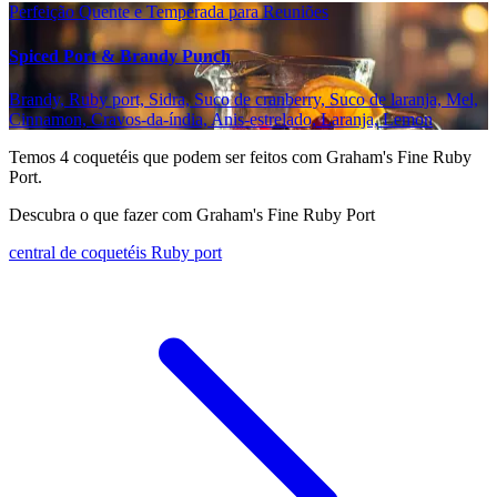
Perfeição Quente e Temperada para Reuniões
Spiced Port & Brandy Punch
Brandy, Ruby port, Sidra, Suco de cranberry, Suco de laranja, Mel,
Cinnamon, Cravos-da-índia, Anis-estrelado, Laranja, Lemon
Temos
4
coquetéis que podem ser feitos com Graham's Fine Ruby
Port.
Descubra o que fazer com Graham's Fine Ruby Port
central de coquetéis Ruby port