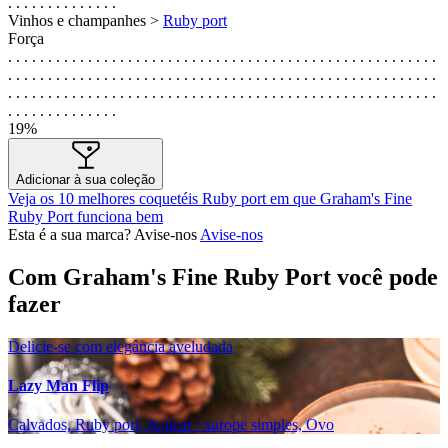
. . . . . . . . . . . . . .
Vinhos e champanhes >
Ruby port
Força
. . . . . . . . . . . . . . . . . . . . . . . . . . . . . . . . . . . . . . . . . . . . . . . . . . . . . .
. . . . . . . . . . . . . . . . . . . . . . . . . . . . . . . . . . . . . . . . . . . . . . . . . . . . . .
. . . . . . . . . . . . . . . . . . . . . . . . . . . . . . . . . . . . . . . . . . . . . . . . . . . . . .
. . . . . . . . . . . . . .
19%
Adicionar à sua coleção
Veja os 10 melhores coquetéis Ruby port em que Graham's Fine
Ruby Port funciona bem
Esta é a sua marca? Avise-nos
Avise-nos
Com Graham's Fine Ruby Port você pode
fazer
Delicie-se com elegância aveludada
Lazy Man Flip
Calvados, Ruby port, Açúcar / xarope simples, Ovo