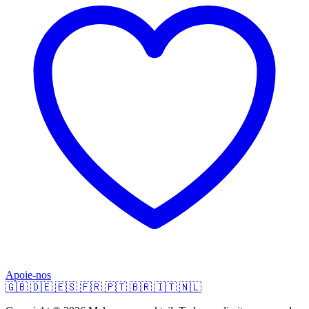
Apoie-nos
🇬🇧
🇩🇪
🇪🇸
🇫🇷
🇵🇹
🇧🇷
🇮🇹
🇳🇱