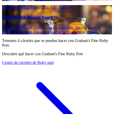
Perfección cálida y especiada para reuniones
Spiced Port & Brandy Punch
Brandy, Ruby port, Cider, Jugo de arándano, Jugo de naranja,
Honey, Cinnamon, Clavos, Anís estrellado, Naranja, Limón
Tenemos
4
cócteles que se pueden hacer con Graham's Fine Ruby
Port.
Descubre qué hacer con Graham's Fine Ruby Port
Centro de cócteles de Ruby port