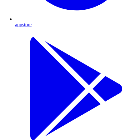
appstore