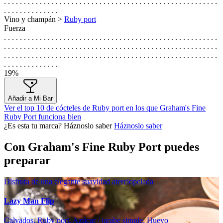
. . . . . . . . . . . . . . . . . . . . . . . . . . . . . . . . . . . . . . . . . . . . . . . . . . . . . .
. . . . . . . . . . . . . .
Vino y champán >
Ruby port
Fuerza
. . . . . . . . . . . . . . . . . . . . . . . . . . . . . . . . . . . . . . . . . . . . . . . . . . . . . .
. . . . . . . . . . . . . . . . . . . . . . . . . . . . . . . . . . . . . . . . . . . . . . . . . . . . . .
. . . . . . . . . . . . . . . . . . . . . . . . . . . . . . . . . . . . . . . . . . . . . . . . . . . . . .
. . . . . . . . . . . . . .
19%
Añadir a Mi Bar
Ver el top 10 de cócteles de Ruby port en los que Graham's Fine
Ruby Port funciona bien
¿Es esta tu marca? Háznoslo saber
Háznoslo saber
Con Graham's Fine Ruby Port puedes
preparar
Disfruta de una elegante suavidad aterciopelada
Lazy Man Flip
Calvados, Ruby port, Azúcar / jarabe simple, Huevo