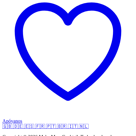
Apóyanos
🇬🇧
🇩🇪
🇪🇸
🇫🇷
🇵🇹
🇧🇷
🇮🇹
🇳🇱