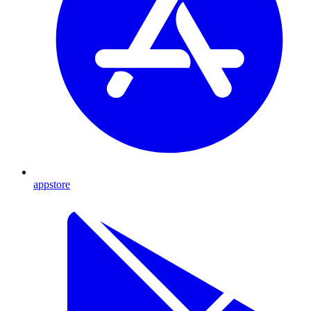
appstore