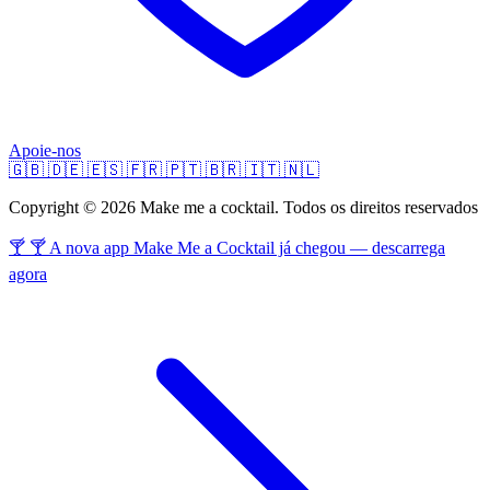
Apoie-nos
🇬🇧
🇩🇪
🇪🇸
🇫🇷
🇵🇹
🇧🇷
🇮🇹
🇳🇱
Copyright © 2026 Make me a cocktail. Todos os direitos reservados
🍸 🍸 A nova app Make Me a Cocktail já chegou — descarrega
agora