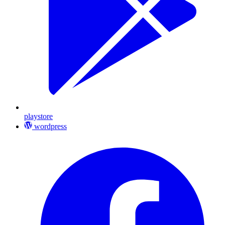
playstore
wordpress