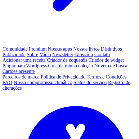
Comunidade
Premium
Nossas apps
Nossos livros
Distintivos
Publicidade
Sobre
Mídia
Newsletter
Glossário
Contato
Adicionar uma receita
Criador de coquetéis
Criador de widget
Plugin para Wordpress
Guia da minha coleção
Nuvem de busca
Cartões presente
Parceiros de marca
Política de Privacidade
Termos e Condições
FAQ
Nosso compromisso climático
Status do serviço
Registro de
alterações