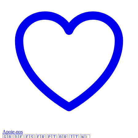
Apoie-nos
🇬🇧
🇩🇪
🇪🇸
🇫🇷
🇵🇹
🇧🇷
🇮🇹
🇳🇱