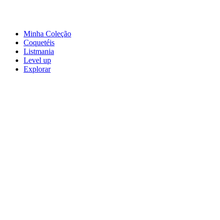
Minha Coleção
Coquetéis
Listmania
Level up
Explorar