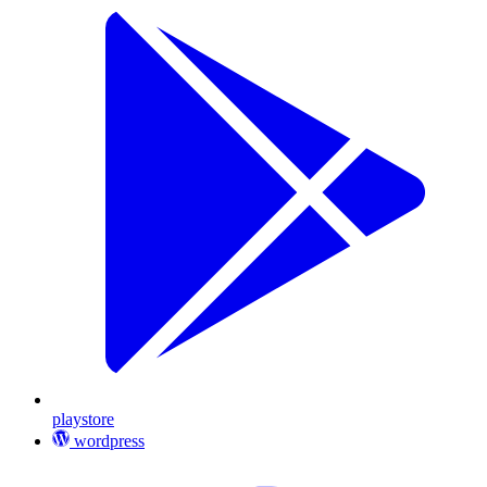
playstore
wordpress