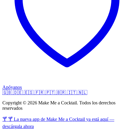
Apóyanos
🇬🇧
🇩🇪
🇪🇸
🇫🇷
🇵🇹
🇧🇷
🇮🇹
🇳🇱
Copyright © 2026 Make Me a Cocktail. Todos los derechos
reservados
🍸 🍸 La nueva app de Make Me a Cocktail ya está aquí —
descárgala ahora