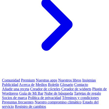
Comunidad
Premium
Nuestras apps
Nuestros libros
Insignias
Publicidad
Acerca de
Medios
Boletín
Glosario
Contacto
Añadir una receta
Creador de cócteles
Creador de widgets
Plugin de
Wordpress
Guía de Mi Bar
Nube de búsqueda
Tarjetas de regalo
Socios de marca
Política de privacidad
Términos y condiciones
Preguntas frecuentes
Nuestro compromiso climático
Estado del
servicio
Registro de cambios