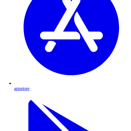
appstore