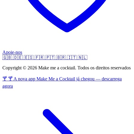
Apoie-nos
🇬🇧
🇩🇪
🇪🇸
🇫🇷
🇵🇹
🇧🇷
🇮🇹
🇳🇱
Copyright © 2026 Make me a cocktail. Todos os direitos reservados
🍸 🍸 A nova app Make Me a Cocktail já chegou — descarrega
agora