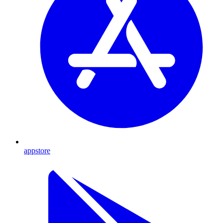
appstore