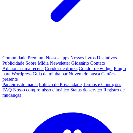
Comunidade
Premium
Nossos apps
Nossos livros
Distintivos
Publicidade
Sobre
Mídia
Newsletter
Glossário
Contato
Adicionar uma receita
Criador de drinks
Criador de widget
Plugin
para Wordpress
Guia da minha bar
Nuvem de busca
Cartões
presente
Parceiros de marca
Política de Privacidade
Termos e Condições
FAQ
Nosso compromisso climático
Status do serviço
Registro de
mudanças