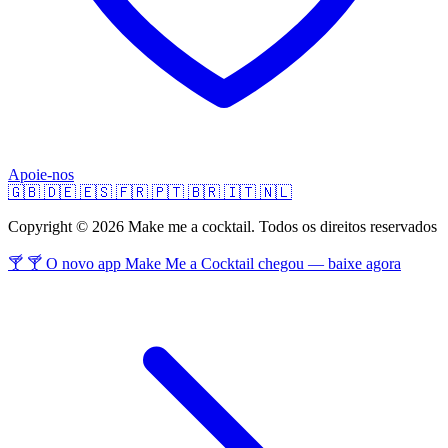
Apoie-nos
🇬🇧
🇩🇪
🇪🇸
🇫🇷
🇵🇹
🇧🇷
🇮🇹
🇳🇱
Copyright © 2026 Make me a cocktail. Todos os direitos reservados
🍸 🍸 O novo app Make Me a Cocktail chegou — baixe agora