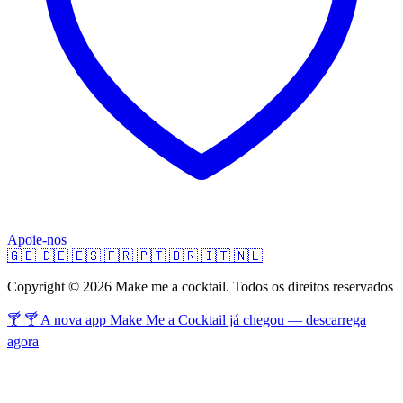
Apoie-nos
🇬🇧
🇩🇪
🇪🇸
🇫🇷
🇵🇹
🇧🇷
🇮🇹
🇳🇱
Copyright © 2026 Make me a cocktail. Todos os direitos reservados
🍸 🍸 A nova app Make Me a Cocktail já chegou — descarrega
agora