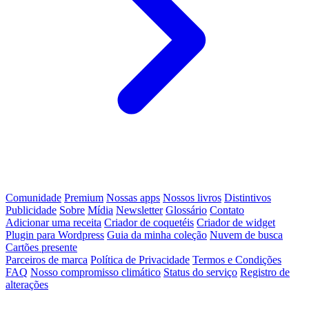
Comunidade
Premium
Nossas apps
Nossos livros
Distintivos
Publicidade
Sobre
Mídia
Newsletter
Glossário
Contato
Adicionar uma receita
Criador de coquetéis
Criador de widget
Plugin para Wordpress
Guia da minha coleção
Nuvem de busca
Cartões presente
Parceiros de marca
Política de Privacidade
Termos e Condições
FAQ
Nosso compromisso climático
Status do serviço
Registro de
alterações