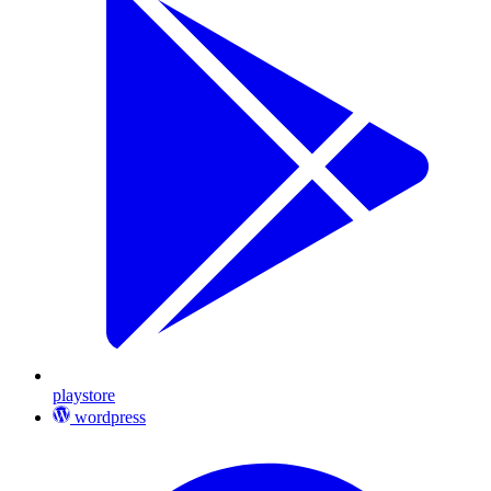
playstore
wordpress