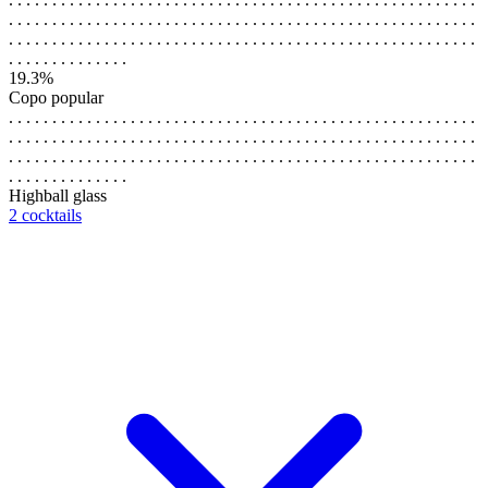
. . . . . . . . . . . . . . . . . . . . . . . . . . . . . . . . . . . . . . . . . . . . . . . . . . . . . .
. . . . . . . . . . . . . . . . . . . . . . . . . . . . . . . . . . . . . . . . . . . . . . . . . . . . . .
. . . . . . . . . . . . . .
19.3%
Copo popular
. . . . . . . . . . . . . . . . . . . . . . . . . . . . . . . . . . . . . . . . . . . . . . . . . . . . . .
. . . . . . . . . . . . . . . . . . . . . . . . . . . . . . . . . . . . . . . . . . . . . . . . . . . . . .
. . . . . . . . . . . . . . . . . . . . . . . . . . . . . . . . . . . . . . . . . . . . . . . . . . . . . .
. . . . . . . . . . . . . .
Highball glass
2 cocktails