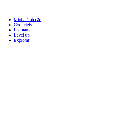
Minha Coleção
Coquetéis
Listmania
Level up
Explorar