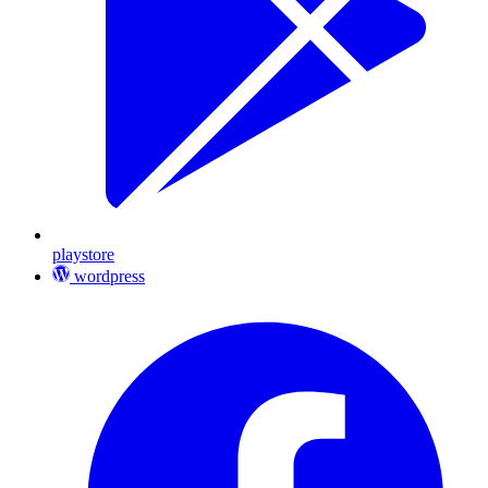
playstore
wordpress