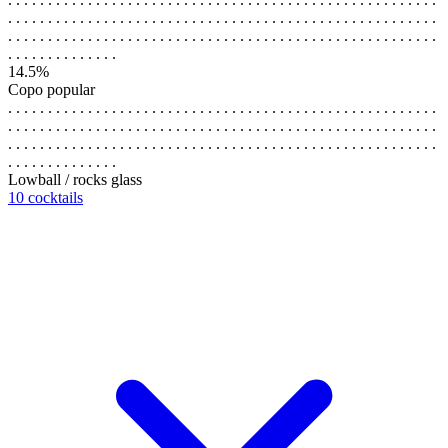
. . . . . . . . . . . . . . . . . . . . . . . . . . . . . . . . . . . . . . . . . . . . . . . . . . . . . .
. . . . . . . . . . . . . . . . . . . . . . . . . . . . . . . . . . . . . . . . . . . . . . . . . . . . . .
. . . . . . . . . . . . . .
14.5%
Copo popular
. . . . . . . . . . . . . . . . . . . . . . . . . . . . . . . . . . . . . . . . . . . . . . . . . . . . . .
. . . . . . . . . . . . . . . . . . . . . . . . . . . . . . . . . . . . . . . . . . . . . . . . . . . . . .
. . . . . . . . . . . . . . . . . . . . . . . . . . . . . . . . . . . . . . . . . . . . . . . . . . . . . .
. . . . . . . . . . . . . .
Lowball / rocks glass
10 cocktails