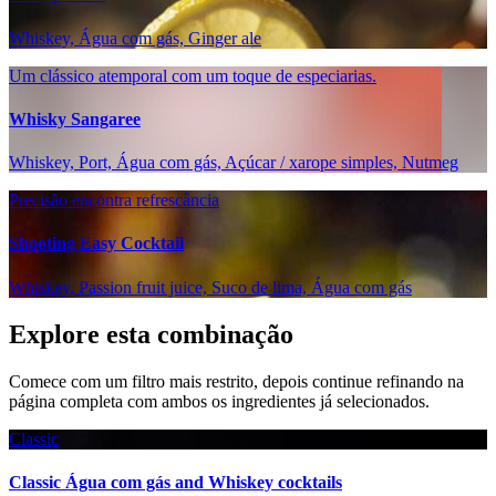
Whiskey, Água com gás, Ginger ale
Um clássico atemporal com um toque de especiarias.
Whisky Sangaree
Whiskey, Port, Água com gás, Açúcar / xarope simples, Nutmeg
Precisão encontra refrescância
Shooting Easy Cocktail
Whiskey, Passion fruit juice, Suco de lima, Água com gás
Explore esta combinação
Comece com um filtro mais restrito, depois continue refinando na
página completa com ambos os ingredientes já selecionados.
Classic
Classic Água com gás and Whiskey cocktails