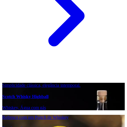
Simplicidade clássica, elegância intemporal.
Scotch Whisky Highball
Whiskey, Água com gás
Refresco com um Punch de Whiskey