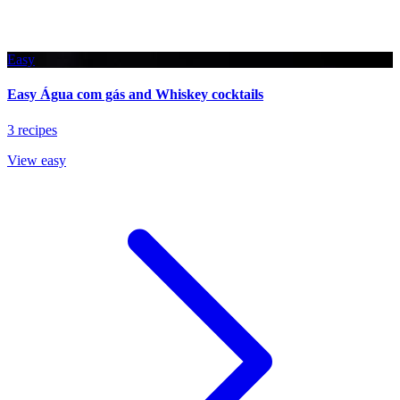
Easy
Easy Água com gás and Whiskey cocktails
3 recipes
View easy