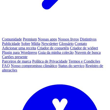
Comunidade
Premium
Nossas apps
Nossos livros
Distintivos
Publicidade
Sobre
Mídia
Newsletter
Glossário
Contato
Adicionar uma receita
Criador de coquetéis
Criador de widget
Plugin para Wordpress
Guia da minha coleção
Nuvem de busca
Cartões presente
Parceiros de marca
Política de Privacidade
Termos e Condições
FAQ
Nosso compromisso climático
Status do serviço
Registro de
alterações