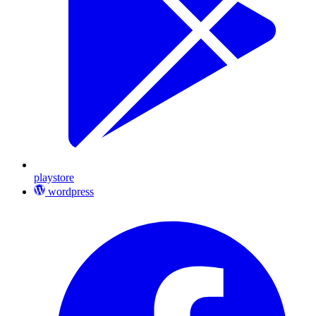
playstore
wordpress