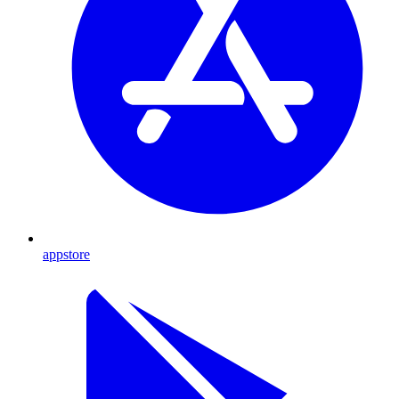
appstore