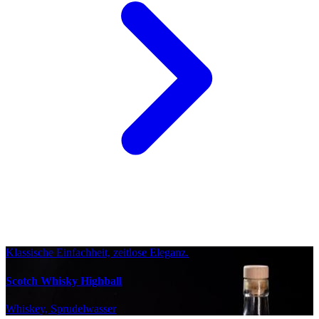
Klassische Einfachheit, zeitlose Eleganz.
Scotch Whisky Highball
Whiskey, Sprudelwasser