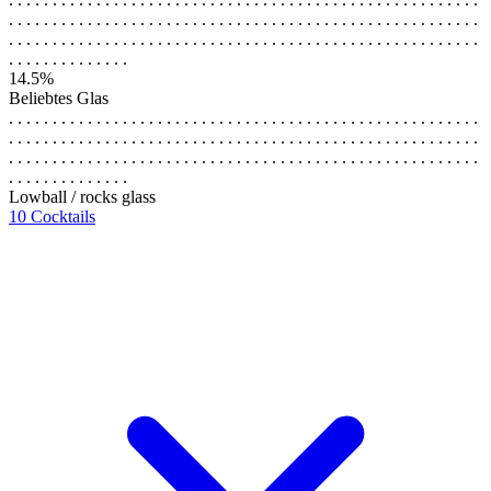
. . . . . . . . . . . . . . . . . . . . . . . . . . . . . . . . . . . . . . . . . . . . . . . . . . . . . .
. . . . . . . . . . . . . . . . . . . . . . . . . . . . . . . . . . . . . . . . . . . . . . . . . . . . . .
. . . . . . . . . . . . . .
14.5%
Beliebtes Glas
. . . . . . . . . . . . . . . . . . . . . . . . . . . . . . . . . . . . . . . . . . . . . . . . . . . . . .
. . . . . . . . . . . . . . . . . . . . . . . . . . . . . . . . . . . . . . . . . . . . . . . . . . . . . .
. . . . . . . . . . . . . . . . . . . . . . . . . . . . . . . . . . . . . . . . . . . . . . . . . . . . . .
. . . . . . . . . . . . . .
Lowball / rocks glass
10 Cocktails