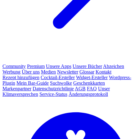
Community
Premium
Unsere Apps
Unsere Bücher
Abzeichen
Werbung
Über uns
Medien
Newsletter
Glossar
Kontakt
Rezept hinzufügen
Cocktail-Ersteller
Widget-Ersteller
Wordpress-
Plugin
Mein Bar-Guide
Suchwolke
Geschenkkarten
Markenpartner
Datenschutzrichtlinie
AGB
FAQ
Unser
Klimaversprechen
Service-Status
Änderungsprotokoll