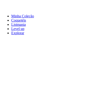
Minha Coleção
Coquetéis
Listmania
Level up
Explorar