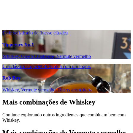
Gole sofisticado de finesse clássica
Tipperary No.1
Whiskey, Green Chartreuse, Vermute vermelho
Um clássico coquetel de Scotch com um toque.
Rob Roy
Whiskey, Vermute vermelho, Bitters aromáticos
Mais combinações de Whiskey
Continue explorando outros ingredientes que combinam bem com
Whiskey.
Mais combinações de Vermute vermelho