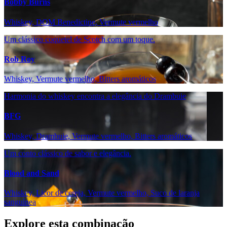
Bobby Burns
Whiskey, DOM Benedictine, Vermute vermelho
Um clássico coquetel de Scotch com um toque.
Rob Roy
Whiskey, Vermute vermelho, Bitters aromáticos
Harmonia do whiskey encontra a elegância do Drambuie
BFG
Whiskey, Drambuie, Vermute vermelho, Bitters aromáticos
Um conto clássico de sabor e elegância.
Blood and Sand
Whiskey, Licor de cereja, Vermute vermelho, Suco de laranja
sanguínea
Explore esta combinação