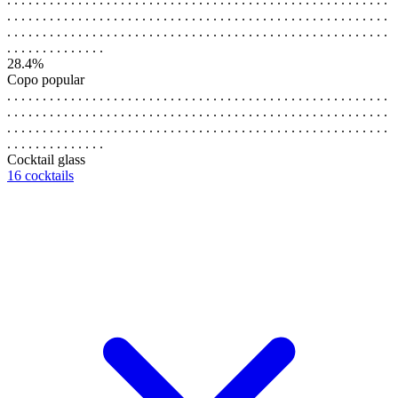
. . . . . . . . . . . . . . . . . . . . . . . . . . . . . . . . . . . . . . . . . . . . . . . . . . . . . .
. . . . . . . . . . . . . . . . . . . . . . . . . . . . . . . . . . . . . . . . . . . . . . . . . . . . . .
. . . . . . . . . . . . . .
28.4%
Copo popular
. . . . . . . . . . . . . . . . . . . . . . . . . . . . . . . . . . . . . . . . . . . . . . . . . . . . . .
. . . . . . . . . . . . . . . . . . . . . . . . . . . . . . . . . . . . . . . . . . . . . . . . . . . . . .
. . . . . . . . . . . . . . . . . . . . . . . . . . . . . . . . . . . . . . . . . . . . . . . . . . . . . .
. . . . . . . . . . . . . .
Cocktail glass
16 cocktails