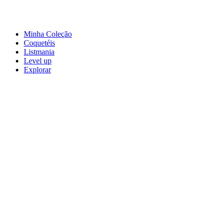
Minha Coleção
Coquetéis
Listmania
Level up
Explorar