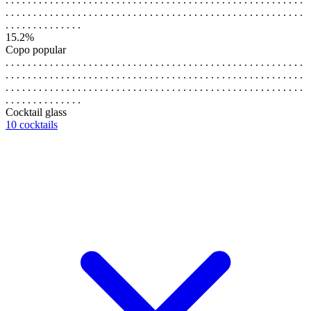
. . . . . . . . . . . . . . . . . . . . . . . . . . . . . . . . . . . . . . . . . . . . . . . . . . . . . .
. . . . . . . . . . . . . .
15.2%
Copo popular
. . . . . . . . . . . . . . . . . . . . . . . . . . . . . . . . . . . . . . . . . . . . . . . . . . . . . .
. . . . . . . . . . . . . . . . . . . . . . . . . . . . . . . . . . . . . . . . . . . . . . . . . . . . . .
. . . . . . . . . . . . . . . . . . . . . . . . . . . . . . . . . . . . . . . . . . . . . . . . . . . . . .
. . . . . . . . . . . . . .
Cocktail glass
10 cocktails