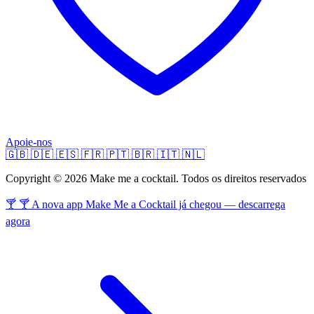
Apoie-nos
🇬🇧
🇩🇪
🇪🇸
🇫🇷
🇵🇹
🇧🇷
🇮🇹
🇳🇱
Copyright © 2026 Make me a cocktail. Todos os direitos reservados
🍸 🍸 A nova app Make Me a Cocktail já chegou — descarrega
agora