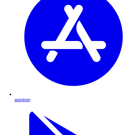
appstore