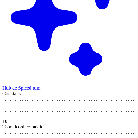
Hub de Spiced rum
Cocktails
. . . . . . . . . . . . . . . . . . . . . . . . . . . . . . . . . . . . . . . . . . . . . . . . . . . . . .
. . . . . . . . . . . . . . . . . . . . . . . . . . . . . . . . . . . . . . . . . . . . . . . . . . . . . .
. . . . . . . . . . . . . . . . . . . . . . . . . . . . . . . . . . . . . . . . . . . . . . . . . . . . . .
. . . . . . . . . . . . . .
10
Teor alcoólico médio
. . . . . . . . . . . . . . . . . . . . . . . . . . . . . . . . . . . . . . . . . . . . . . . . . . . . . .
. . . . . . . . . . . . . . . . . . . . . . . . . . . . . . . . . . . . . . . . . . . . . . . . . . . . . .