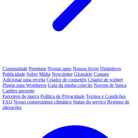
Comunidade
Premium
Nossas apps
Nossos livros
Distintivos
Publicidade
Sobre
Mídia
Newsletter
Glossário
Contato
Adicionar uma receita
Criador de coquetéis
Criador de widget
Plugin para Wordpress
Guia da minha coleção
Nuvem de busca
Cartões presente
Parceiros de marca
Política de Privacidade
Termos e Condições
FAQ
Nosso compromisso climático
Status do serviço
Registro de
alterações