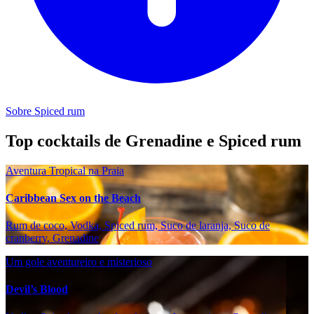
Sobre Spiced rum
Top cocktails de Grenadine e Spiced rum
Aventura Tropical na Praia
Caribbean Sex on the Beach
Rum de coco, Vodka, Spiced rum, Suco de laranja, Suco de
cranberry, Grenadine
Um gole aventureiro e misterioso
Devil’s Blood