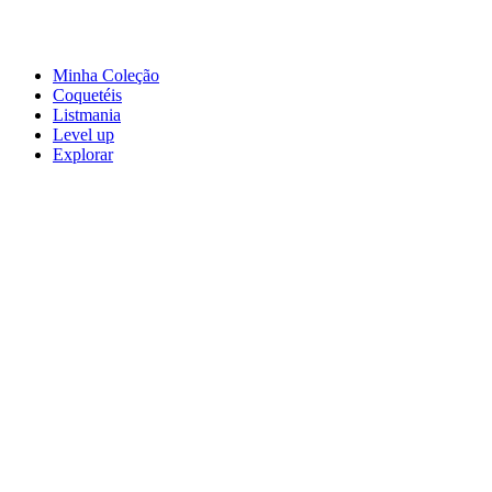
Minha Coleção
Coquetéis
Listmania
Level up
Explorar