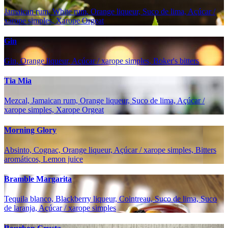
Jamaican rum, White rum, Orange liqueur, Suco de lima, Açúcar /
xarope simples, Xarope Orgeat
Gin
Gin, Orange liqueur, Açúcar / xarope simples, Boker's bitters
Tia Mia
Mezcal, Jamaican rum, Orange liqueur, Suco de lima, Açúcar /
xarope simples, Xarope Orgeat
Morning Glory
Absinto, Cognac, Orange liqueur, Açúcar / xarope simples, Bitters
aromáticos, Lemon juice
Bramble Margarita
Tequila blanco, Blackberry liqueur, Cointreau, Suco de lima, Suco
de laranja, Açúcar / xarope simples