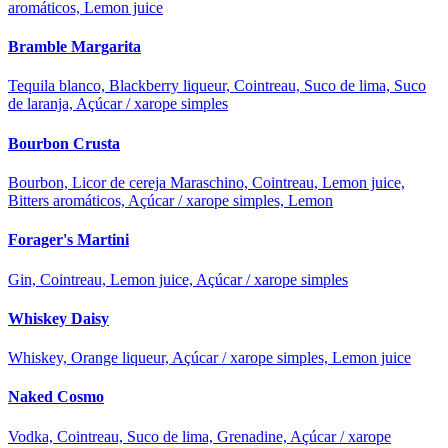
aromáticos, Lemon juice
Bramble Margarita
Tequila blanco, Blackberry liqueur, Cointreau, Suco de lima, Suco
de laranja, Açúcar / xarope simples
Bourbon Crusta
Bourbon, Licor de cereja Maraschino, Cointreau, Lemon juice,
Bitters aromáticos, Açúcar / xarope simples, Lemon
Forager's Martini
Gin, Cointreau, Lemon juice, Açúcar / xarope simples
Whiskey Daisy
Whiskey, Orange liqueur, Açúcar / xarope simples, Lemon juice
Naked Cosmo
Vodka, Cointreau, Suco de lima, Grenadine, Açúcar / xarope