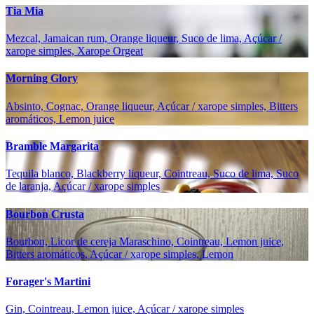
Tia Mia
Mezcal, Jamaican rum, Orange liqueur, Suco de lima, Açúcar /
xarope simples, Xarope Orgeat
Morning Glory
Absinto, Cognac, Orange liqueur, Açúcar / xarope simples, Bitters
aromáticos, Lemon juice
Bramble Margarita
Tequila blanco, Blackberry liqueur, Cointreau, Suco de lima, Suco
de laranja, Açúcar / xarope simples
Bourbon Crusta
Bourbon, Licor de cereja Maraschino, Cointreau, Lemon juice,
Bitters aromáticos, Açúcar / xarope simples, Lemon
Forager's Martini
Gin, Cointreau, Lemon juice, Açúcar / xarope simples