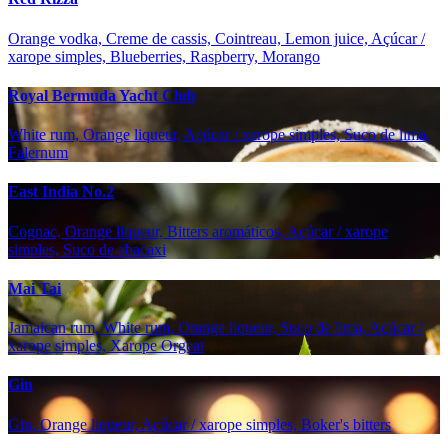
Orange vodka, Creme de cassis, Cointreau, Lemon juice, Açúcar /
xarope simples, Blueberries, Raspberry, Morango
Royal Bermuda Yacht Club
White rum, Orange liqueur, Açúcar / xarope simples, Suco de lima,
Falernum
East India No.2
Cognac, Orange liqueur, Bitters aromáticos, Açúcar / xarope
simples, Suco de abacaxi
Mai Tai
Jamaican rum, White rum, Orange liqueur, Suco de lima, Açúcar /
xarope simples, Xarope Orgeat
Gin
Gin, Orange liqueur, Açúcar / xarope simples, Boker's bitters