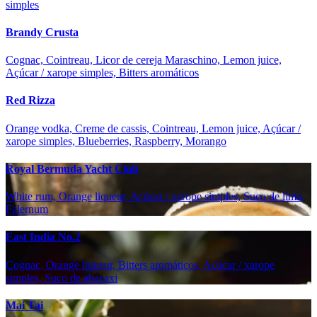
simples
Brandy Crusta
Cognac, Cointreau, Licor de cereja Maraschino, Lemon juice,
Açúcar / xarope simples, Bitters aromáticos
Red Rizza
Orange vodka, Creme de cassis, Cointreau, Lemon juice, Açúcar /
xarope simples, Blueberries, Raspberry, Morango
Royal Bermuda Yacht Club
White rum, Orange liqueur, Açúcar / xarope simples, Suco de lima,
Falernum
East India No.2
Cognac, Orange liqueur, Bitters aromáticos, Açúcar / xarope
simples, Suco de abacaxi
Mai Tai