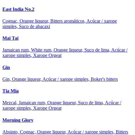
East India No.2
Cognac, Orange liqueur, Bitters aromáticos, Açúcar / xarope
simples, Suco de abacaxi
Mai Tai
Jamaican rum, White rum, Orange liqueur, Suco de lima, Açúcar /
xarope simples, Xarope Orgeat
Gin
Gin, Orange liqueur, Açúcar / xarope simples, Boker's bitters
Tia Mia
Mezcal, Jamaican rum, Orange liqueur, Suco de lima, Açúcar /
xarope simples, Xarope Orgeat
Morning Glory
Absinto, Cognac, Orange liqueur, Açúcar / xarope simples, Bitters