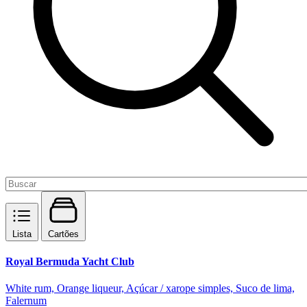
Lista
Cartões
Royal Bermuda Yacht Club
White rum, Orange liqueur, Açúcar / xarope simples, Suco de lima,
Falernum