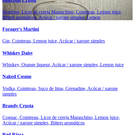
Bourbon Crusta
Bourbon, Licor de cereja Maraschino, Cointreau, Lemon juice,
Bitters aromáticos, Açúcar / xarope simples, Lemon
Forager's Martini
Gin, Cointreau, Lemon juice, Açúcar / xarope simples
Whiskey Daisy
Whiskey, Orange liqueur, Açúcar / xarope simples, Lemon juice
Naked Cosmo
Vodka, Cointreau, Suco de lima, Grenadine, Açúcar / xarope
simples
Brandy Crusta
Cognac, Cointreau, Licor de cereja Maraschino, Lemon juice,
Açúcar / xarope simples, Bitters aromáticos
Red Rizza