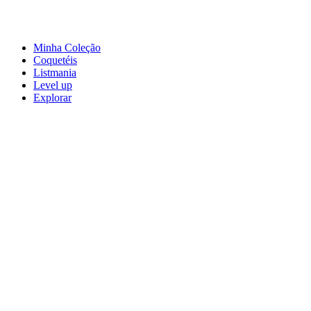
Minha Coleção
Coquetéis
Listmania
Level up
Explorar