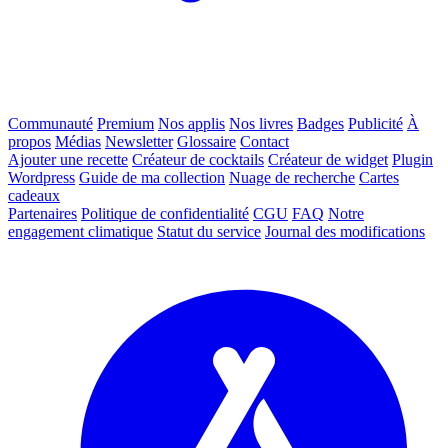
Communauté
Premium
Nos applis
Nos livres
Badges
Publicité
À
propos
Médias
Newsletter
Glossaire
Contact
Ajouter une recette
Créateur de cocktails
Créateur de widget
Plugin
Wordpress
Guide de ma collection
Nuage de recherche
Cartes
cadeaux
Partenaires
Politique de confidentialité
CGU
FAQ
Notre
engagement climatique
Statut du service
Journal des modifications