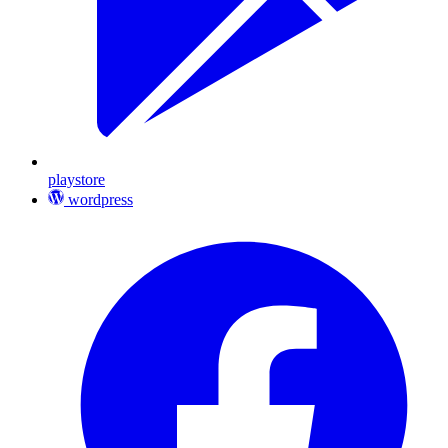
playstore
wordpress