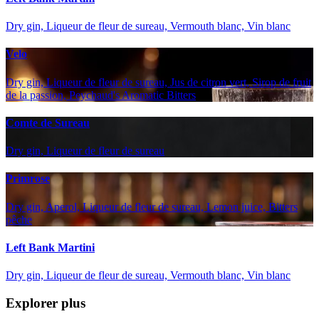
Dry gin, Liqueur de fleur de sureau, Vermouth blanc, Vin blanc
Velo
Dry gin, Liqueur de fleur de sureau, Jus de citron vert, Sirop de fruit
de la passion, Peychaud's Aromatic Bitters
Comte de Sureau
Dry gin, Liqueur de fleur de sureau
Primrose
Dry gin, Aperol, Liqueur de fleur de sureau, Lemon juice, Bitters
pêche
Left Bank Martini
Dry gin, Liqueur de fleur de sureau, Vermouth blanc, Vin blanc
Explorer plus