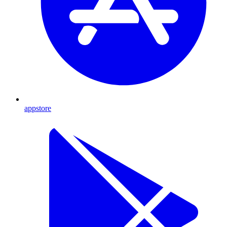
appstore