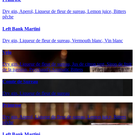
Dry gin, Aperol, Liqueur de fleur de sureau, Lemon juice, Bitters
pêche
Left Bank Martini
Dry gin, Liqueur de fleur de sureau, Vermouth blanc, Vin blanc
Velo
Dry gin, Liqueur de fleur de sureau, Jus de citron vert, Sirop de fruit
de la passion, Peychaud's Aromatic Bitters
Comte de Sureau
Dry gin, Liqueur de fleur de sureau
Primrose
Dry gin, Aperol, Liqueur de fleur de sureau, Lemon juice, Bitters
pêche
Left Bank Martini