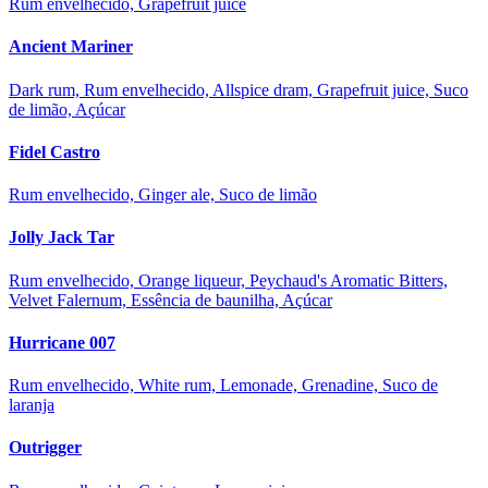
Rum envelhecido, Grapefruit juice
Ancient Mariner
Dark rum, Rum envelhecido, Allspice dram, Grapefruit juice, Suco
de limão, Açúcar
Fidel Castro
Rum envelhecido, Ginger ale, Suco de limão
Jolly Jack Tar
Rum envelhecido, Orange liqueur, Peychaud's Aromatic Bitters,
Velvet Falernum, Essência de baunilha, Açúcar
Hurricane 007
Rum envelhecido, White rum, Lemonade, Grenadine, Suco de
laranja
Outrigger