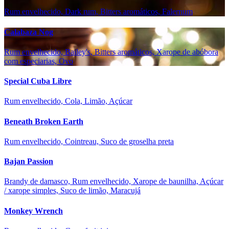
Rum envelhecido, Dark rum, Bitters aromáticos, Falernum
Calabaza Nog
Rum envelhecido, Bailey's, Bitters aromáticos, Xarope de abóbora
com especiarias, Ovo
Special Cuba Libre
Rum envelhecido, Cola, Limão, Açúcar
Beneath Broken Earth
Rum envelhecido, Cointreau, Suco de groselha preta
Bajan Passion
Brandy de damasco, Rum envelhecido, Xarope de baunilha, Açúcar
/ xarope simples, Suco de limão, Maracujá
Monkey Wrench