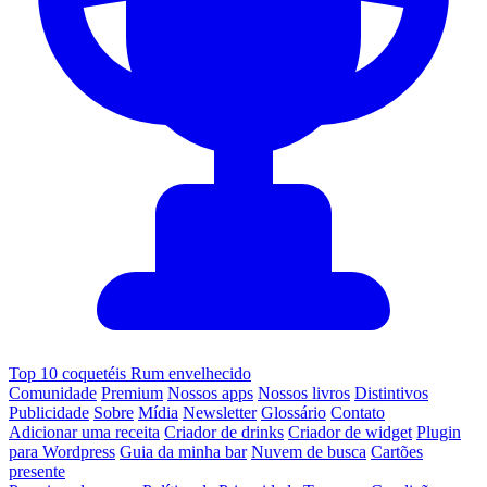
Top 10 coquetéis Rum envelhecido
Comunidade
Premium
Nossos apps
Nossos livros
Distintivos
Publicidade
Sobre
Mídia
Newsletter
Glossário
Contato
Adicionar uma receita
Criador de drinks
Criador de widget
Plugin
para Wordpress
Guia da minha bar
Nuvem de busca
Cartões
presente