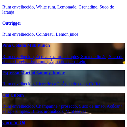
Rum envelhecido, White rum, Lemonade, Grenadine, Suco de
laranja
Outrigger
Rum envelhecido, Cointreau, Lemon juice
Piña Colada Milk Punch
Rum envelhecido, Açúcar / xarope simples, Suco de limão, Suco de
abacaxi, Velvet Falernum, Água de coco, Leite
Espresso Martini Sammy Junior
Rum envelhecido, Licor de café, Água de coco, Coffee
Old Cuban
Rum envelhecido, Champanhe / prosecco, Suco de limão, Açúcar /
xarope simples, Bitters aromáticos, Mint leaves
Corn 'n' Oil