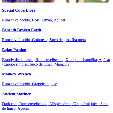
com especiarias, Ovo
Special Cuba Libre
Rum envelhecido, Cola, Limão, Açúcar
Beneath Broken Earth
Rum envelhecido, Cointreau, Suco de groselha preta
Bajan Passion
Brandy de damasco, Rum envelhecido, Xarope de baunilha, Açúcar
/ xarope simples, Suco de limão, Maracujá
Monkey Wrench
Rum envelhecido, Grapefruit juice
Ancient Mariner
Dark rum, Rum envelhecido, Allspice dram, Grapefruit juice, Suco
de limão, Açúcar