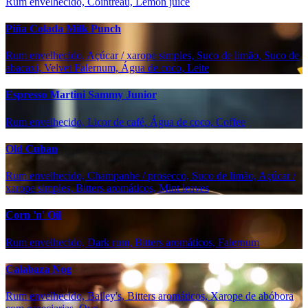
Rum envelhecido, Cointreau, Lemon juice
Piña Colada Milk Punch
Rum envelhecido, Açúcar / xarope simples, Suco de limão, Suco de
abacaxi, Velvet Falernum, Água de coco, Leite
Espresso Martini Sammy Junior
Rum envelhecido, Licor de café, Água de coco, Coffee
Old Cuban
Rum envelhecido, Champanhe / prosecco, Suco de limão, Açúcar /
xarope simples, Bitters aromáticos, Mint leaves
Corn 'n' Oil
Rum envelhecido, Dark rum, Bitters aromáticos, Falernum
Calabaza Nog
Rum envelhecido, Bailey's, Bitters aromáticos, Xarope de abóbora