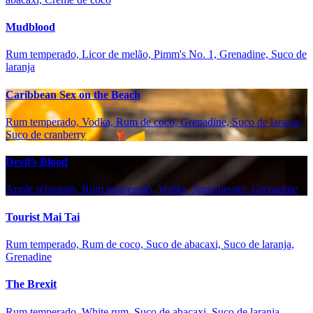
Mudblood
Rum temperado, Licor de melão, Pimm's No. 1, Grenadine, Suco de
laranja
Caribbean Sex on the Beach
Rum temperado, Vodka, Rum de coco, Grenadine, Suco de laranja,
Suco de cranberry
Devil’s Blood
Apple schnapps, Rum temperado, Vodka, Jagermeister, Grenadine
Tourist Mai Tai
Rum temperado, Rum de coco, Suco de abacaxi, Suco de laranja,
Grenadine
The Brexit
Rum temperado, White rum, Suco de abacaxi, Suco de laranja,