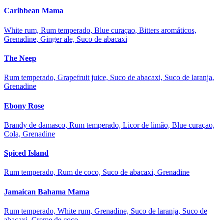
Caribbean Mama
White rum, Rum temperado, Blue curaçao, Bitters aromáticos,
Grenadine, Ginger ale, Suco de abacaxi
The Neep
Rum temperado, Grapefruit juice, Suco de abacaxi, Suco de laranja,
Grenadine
Ebony Rose
Brandy de damasco, Rum temperado, Licor de limão, Blue curaçao,
Cola, Grenadine
Spiced Island
Rum temperado, Rum de coco, Suco de abacaxi, Grenadine
Jamaican Bahama Mama
Rum temperado, White rum, Grenadine, Suco de laranja, Suco de
abacaxi, Creme de coco