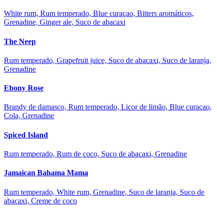
White rum, Rum temperado, Blue curaçao, Bitters aromáticos,
Grenadine, Ginger ale, Suco de abacaxi
The Neep
Rum temperado, Grapefruit juice, Suco de abacaxi, Suco de laranja,
Grenadine
Ebony Rose
Brandy de damasco, Rum temperado, Licor de limão, Blue curaçao,
Cola, Grenadine
Spiced Island
Rum temperado, Rum de coco, Suco de abacaxi, Grenadine
Jamaican Bahama Mama
Rum temperado, White rum, Grenadine, Suco de laranja, Suco de
abacaxi, Creme de coco