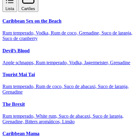
Lista
Cartões
Caribbean Sex on the Beach
Rum temperado, Vodka, Rum de coco, Grenadine, Suco de laranja,
Suco de cranberry
Devil’s Blood
Apple schnapps, Rum temperado, Vodka, Jagermeister, Grenadine
Tourist Mai Tai
Rum temperado, Rum de coco, Suco de abacaxi, Suco de laranja,
Grenadine
The Brexit
Rum temperado, White rum, Suco de abacaxi, Suco de laranja,
Grenadine, Bitters aromáticos, Limão
Caribbean Mama