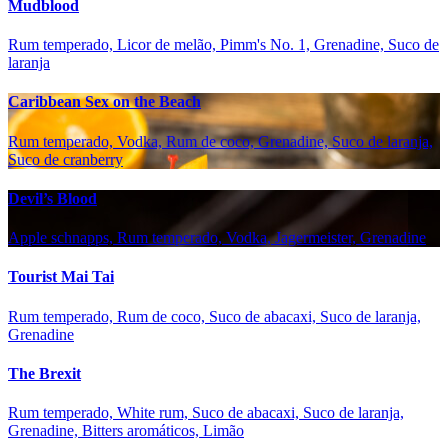
Mudblood
Rum temperado, Licor de melão, Pimm's No. 1, Grenadine, Suco de
laranja
Caribbean Sex on the Beach
Rum temperado, Vodka, Rum de coco, Grenadine, Suco de laranja,
Suco de cranberry
Devil’s Blood
Apple schnapps, Rum temperado, Vodka, Jagermeister, Grenadine
Tourist Mai Tai
Rum temperado, Rum de coco, Suco de abacaxi, Suco de laranja,
Grenadine
The Brexit
Rum temperado, White rum, Suco de abacaxi, Suco de laranja,
Grenadine, Bitters aromáticos, Limão