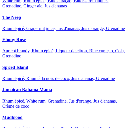
White rum, Rhum épicé, Blue curaçao, Bitters aromatiques,
Grenadine, Ginger ale, Jus d'ananas
The Neep
Rhum épicé, Grapefruit juice, Jus d'ananas, Jus d'orange, Grenadine
Ebony Rose
Apricot brandy, Rhum épicé, Liqueur de citron, Blue curaçao, Cola,
Grenadine
Spiced Island
Rhum épicé, Rhum à la noix de coco, Jus d'ananas, Grenadine
Jamaican Bahama Mama
Rhum épicé, White rum, Grenadine, Jus d'orange, Jus d'ananas,
Crème de coco
Mudblood