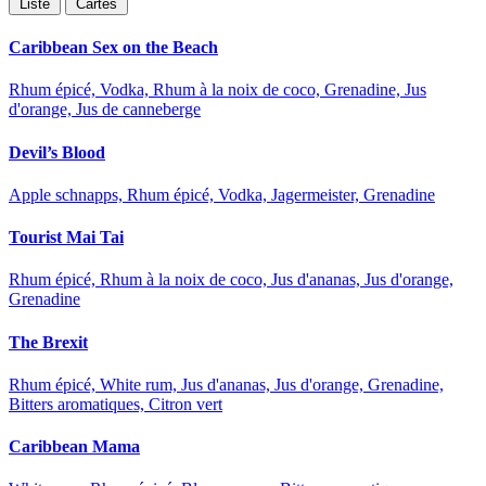
Liste
Cartes
Caribbean Sex on the Beach
Rhum épicé, Vodka, Rhum à la noix de coco, Grenadine, Jus
d'orange, Jus de canneberge
Devil’s Blood
Apple schnapps, Rhum épicé, Vodka, Jagermeister, Grenadine
Tourist Mai Tai
Rhum épicé, Rhum à la noix de coco, Jus d'ananas, Jus d'orange,
Grenadine
The Brexit
Rhum épicé, White rum, Jus d'ananas, Jus d'orange, Grenadine,
Bitters aromatiques, Citron vert
Caribbean Mama