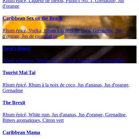
Rhum épicé, Liqueur de melon, Pimm's No. 1, Grenadine, Jus
d'orange
Caribbean Sex on the Beach
Rhum épicé, Vodka, Rhum à la noix de coco, Grenadine, Jus
d'orange, Jus de canneberge
Devil’s Blood
Apple schnapps, Rhum épicé, Vodka, Jagermeister, Grenadine
Tourist Mai Tai
Rhum épicé, Rhum à la noix de coco, Jus d'ananas, Jus d'orange,
Grenadine
The Brexit
Rhum épicé, White rum, Jus d'ananas, Jus d'orange, Grenadine,
Bitters aromatiques, Citron vert
Caribbean Mama