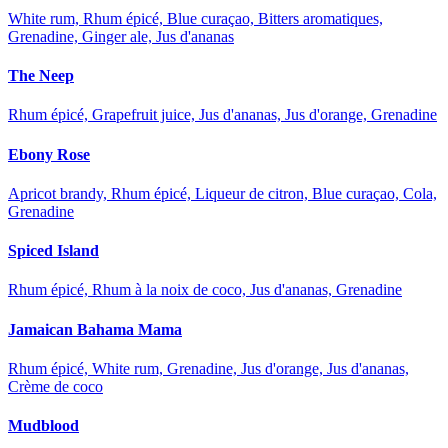
White rum, Rhum épicé, Blue curaçao, Bitters aromatiques,
Grenadine, Ginger ale, Jus d'ananas
The Neep
Rhum épicé, Grapefruit juice, Jus d'ananas, Jus d'orange, Grenadine
Ebony Rose
Apricot brandy, Rhum épicé, Liqueur de citron, Blue curaçao, Cola,
Grenadine
Spiced Island
Rhum épicé, Rhum à la noix de coco, Jus d'ananas, Grenadine
Jamaican Bahama Mama
Rhum épicé, White rum, Grenadine, Jus d'orange, Jus d'ananas,
Crème de coco
Mudblood