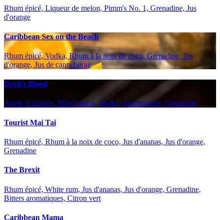
Rhum épicé, Liqueur de melon, Pimm's No. 1, Grenadine, Jus
d'orange
Caribbean Sex on the Beach
Rhum épicé, Vodka, Rhum à la noix de coco, Grenadine, Jus
d'orange, Jus de canneberge
Devil’s Blood
Apple schnapps, Rhum épicé, Vodka, Jagermeister, Grenadine
Tourist Mai Tai
Rhum épicé, Rhum à la noix de coco, Jus d'ananas, Jus d'orange,
Grenadine
The Brexit
Rhum épicé, White rum, Jus d'ananas, Jus d'orange, Grenadine,
Bitters aromatiques, Citron vert
Caribbean Mama