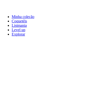
Minha coleção
Coquetéis
Listmania
Level up
Explorar