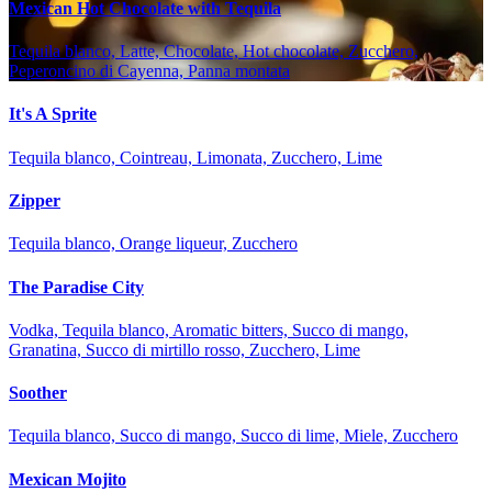
Mexican Hot Chocolate with Tequila
Tequila blanco, Latte, Chocolate, Hot chocolate, Zucchero,
Peperoncino di Cayenna, Panna montata
It's A Sprite
Tequila blanco, Cointreau, Limonata, Zucchero, Lime
Zipper
Tequila blanco, Orange liqueur, Zucchero
The Paradise City
Vodka, Tequila blanco, Aromatic bitters, Succo di mango,
Granatina, Succo di mirtillo rosso, Zucchero, Lime
Soother
Tequila blanco, Succo di mango, Succo di lime, Miele, Zucchero
Mexican Mojito