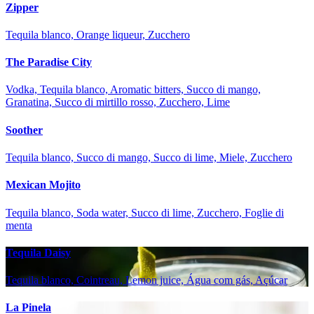
Zipper
Tequila blanco, Orange liqueur, Zucchero
The Paradise City
Vodka, Tequila blanco, Aromatic bitters, Succo di mango,
Granatina, Succo di mirtillo rosso, Zucchero, Lime
Soother
Tequila blanco, Succo di mango, Succo di lime, Miele, Zucchero
Mexican Mojito
Tequila blanco, Soda water, Succo di lime, Zucchero, Foglie di
menta
Tequila Daisy
Tequila blanco, Cointreau, Lemon juice, Água com gás, Açúcar
La Pinela