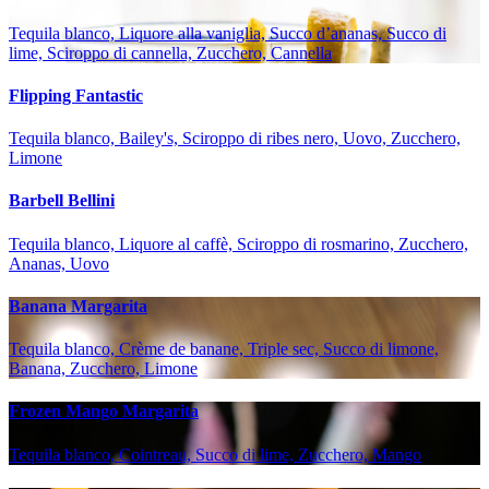
Tequila blanco, Liquore alla vaniglia, Succo d’ananas, Succo di
lime, Sciroppo di cannella, Zucchero, Cannella
Flipping Fantastic
Tequila blanco, Bailey's, Sciroppo di ribes nero, Uovo, Zucchero,
Limone
Barbell Bellini
Tequila blanco, Liquore al caffè, Sciroppo di rosmarino, Zucchero,
Ananas, Uovo
Banana Margarita
Tequila blanco, Crème de banane, Triple sec, Succo di limone,
Banana, Zucchero, Limone
Frozen Mango Margarita
Tequila blanco, Cointreau, Succo di lime, Zucchero, Mango