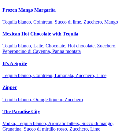
Frozen Mango Margarita
Tequila blanco, Cointreau, Succo di lime, Zucchero, Mango
Mexican Hot Chocolate with Tequila
Tequila blanco, Latte, Chocolate, Hot chocolate, Zucchero,
Peperoncino di Cayenna, Panna montata
It's A Sprite
Tequila blanco, Cointreau, Limonata, Zucchero, Lime
Zipper
Tequila blanco, Orange liqueur, Zucchero
The Paradise City
Vodka, Tequila blanco, Aromatic bitters, Succo di mango,
Granatina, Succo di mirtillo rosso, Zucchero, Lime