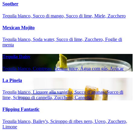
Soother
Tequila blanco, Succo di mango, Succo di lime, Miele, Zucchero
Mexican Mojito
Tequila blanco, Soda water, Succo di lime, Zucchero, Foglie di
menta
Tequila Daisy
Tequila blanco, Cointreau, Lemon juice, Água com gás, Açúcar
La Pinela
Tequila blanco, Liquore alla vaniglia, Succo d’ananas, Succo di
lime, Sciroppo di cannella, Zucchero, Cannella
Flipping Fantastic
Tequila blanco, Bailey's, Sciroppo di ribes nero, Uovo, Zucchero,
Limone