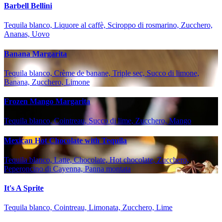
Barbell Bellini
Tequila blanco, Liquore al caffè, Sciroppo di rosmarino, Zucchero,
Ananas, Uovo
Banana Margarita
Tequila blanco, Crème de banane, Triple sec, Succo di limone,
Banana, Zucchero, Limone
Frozen Mango Margarita
Tequila blanco, Cointreau, Succo di lime, Zucchero, Mango
Mexican Hot Chocolate with Tequila
Tequila blanco, Latte, Chocolate, Hot chocolate, Zucchero,
Peperoncino di Cayenna, Panna montata
It's A Sprite
Tequila blanco, Cointreau, Limonata, Zucchero, Lime