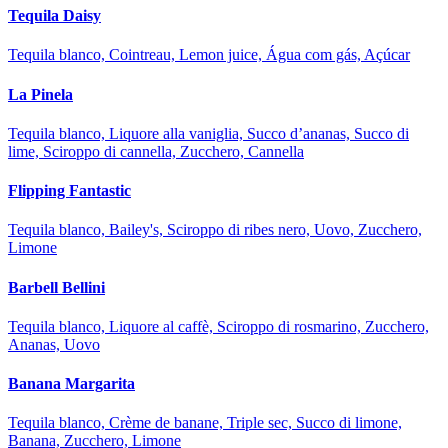
Tequila Daisy
Tequila blanco, Cointreau, Lemon juice, Água com gás, Açúcar
La Pinela
Tequila blanco, Liquore alla vaniglia, Succo d’ananas, Succo di
lime, Sciroppo di cannella, Zucchero, Cannella
Flipping Fantastic
Tequila blanco, Bailey's, Sciroppo di ribes nero, Uovo, Zucchero,
Limone
Barbell Bellini
Tequila blanco, Liquore al caffè, Sciroppo di rosmarino, Zucchero,
Ananas, Uovo
Banana Margarita
Tequila blanco, Crème de banane, Triple sec, Succo di limone,
Banana, Zucchero, Limone