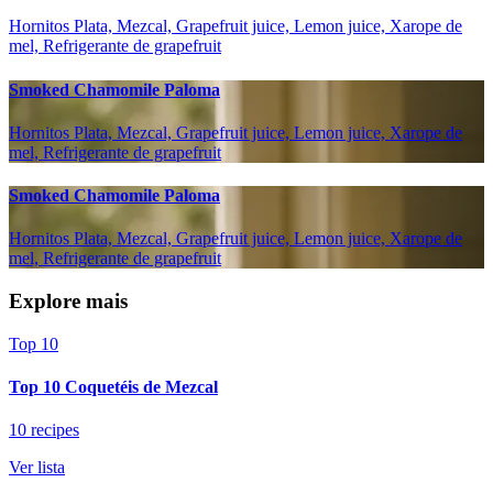
Hornitos Plata, Mezcal, Grapefruit juice, Lemon juice, Xarope de
mel, Refrigerante de grapefruit
Smoked Chamomile Paloma
Hornitos Plata, Mezcal, Grapefruit juice, Lemon juice, Xarope de
mel, Refrigerante de grapefruit
Smoked Chamomile Paloma
Hornitos Plata, Mezcal, Grapefruit juice, Lemon juice, Xarope de
mel, Refrigerante de grapefruit
Explore mais
Top 10
Top 10 Coquetéis de Mezcal
10 recipes
Ver lista