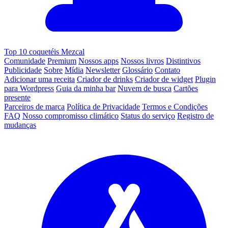
Top 10 coquetéis Mezcal
Comunidade
Premium
Nossos apps
Nossos livros
Distintivos
Publicidade
Sobre
Mídia
Newsletter
Glossário
Contato
Adicionar uma receita
Criador de drinks
Criador de widget
Plugin
para Wordpress
Guia da minha bar
Nuvem de busca
Cartões
presente
Parceiros de marca
Política de Privacidade
Termos e Condições
FAQ
Nosso compromisso climático
Status do serviço
Registro de
mudanças