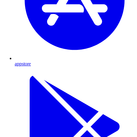
appstore