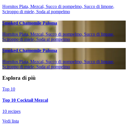
Hornitos Plata, Mezcal, Succo di pompelmo, Succo di limone,
Sciroppo di miele, Soda al pompelmo
Smoked Chamomile Paloma
Hornitos Plata, Mezcal, Succo di pompelmo, Succo di limone,
Sciroppo di miele, Soda al pompelmo
Smoked Chamomile Paloma
Hornitos Plata, Mezcal, Succo di pompelmo, Succo di limone,
Sciroppo di miele, Soda al pompelmo
Esplora di più
Top 10
Top 10 Cocktail Mezcal
10 recipes
Vedi lista