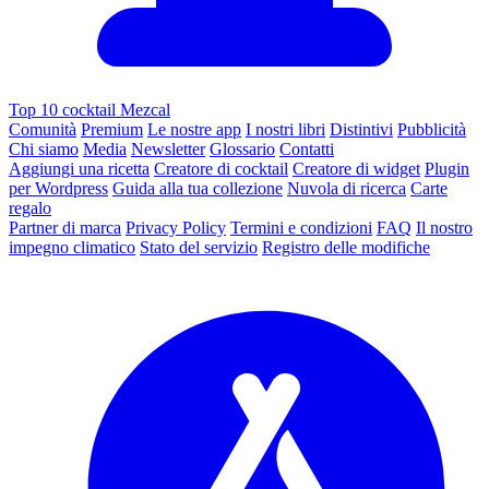
Top 10 cocktail Mezcal
Comunità
Premium
Le nostre app
I nostri libri
Distintivi
Pubblicità
Chi siamo
Media
Newsletter
Glossario
Contatti
Aggiungi una ricetta
Creatore di cocktail
Creatore di widget
Plugin
per Wordpress
Guida alla tua collezione
Nuvola di ricerca
Carte
regalo
Partner di marca
Privacy Policy
Termini e condizioni
FAQ
Il nostro
impegno climatico
Stato del servizio
Registro delle modifiche