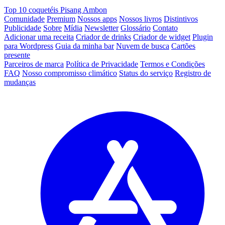
Top 10 coquetéis Pisang Ambon
Comunidade
Premium
Nossos apps
Nossos livros
Distintivos
Publicidade
Sobre
Mídia
Newsletter
Glossário
Contato
Adicionar uma receita
Criador de drinks
Criador de widget
Plugin
para Wordpress
Guia da minha bar
Nuvem de busca
Cartões
presente
Parceiros de marca
Política de Privacidade
Termos e Condições
FAQ
Nosso compromisso climático
Status do serviço
Registro de
mudanças