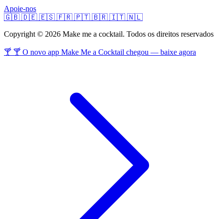
Apoie-nos
🇬🇧
🇩🇪
🇪🇸
🇫🇷
🇵🇹
🇧🇷
🇮🇹
🇳🇱
Copyright © 2026 Make me a cocktail. Todos os direitos reservados
🍸 🍸 O novo app Make Me a Cocktail chegou — baixe agora