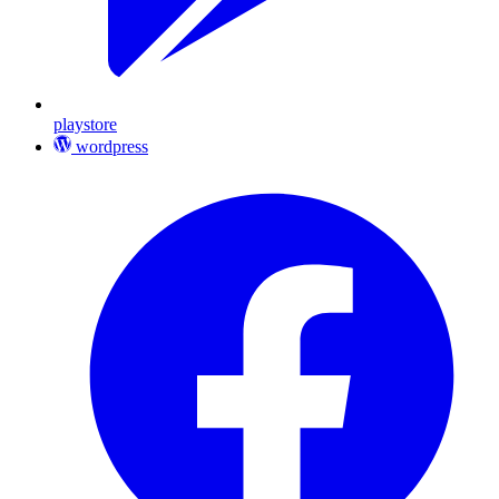
playstore
wordpress