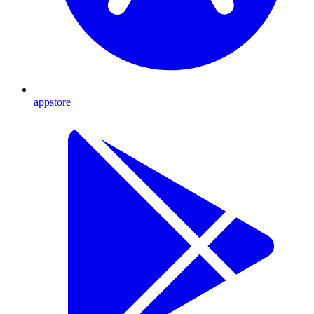
appstore