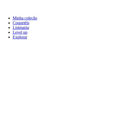
Minha coleção
Coquetéis
Listmania
Level up
Explorar