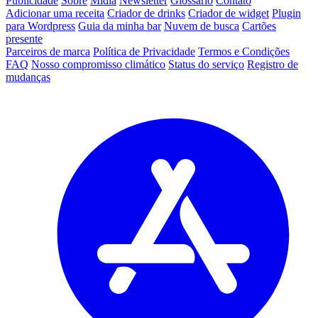
Publicidade
Sobre
Mídia
Newsletter
Glossário
Contato
Adicionar uma receita
Criador de drinks
Criador de widget
Plugin
para Wordpress
Guia da minha bar
Nuvem de busca
Cartões
presente
Parceiros de marca
Política de Privacidade
Termos e Condições
FAQ
Nosso compromisso climático
Status do serviço
Registro de
mudanças