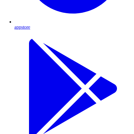
appstore