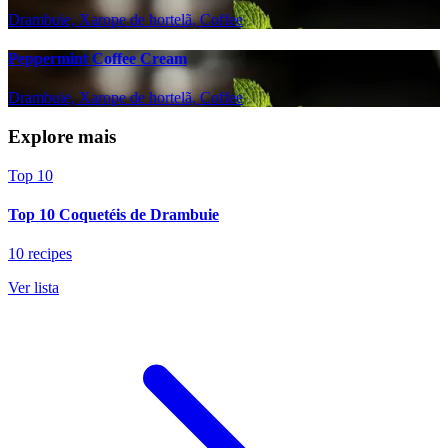
Drambuie, Xarope de hortelã, Coffee
Peppermint Coffee Cream
Drambuie, Xarope de hortelã, Coffee
Explore mais
Top 10
Top 10 Coquetéis de Drambuie
10 recipes
Ver lista