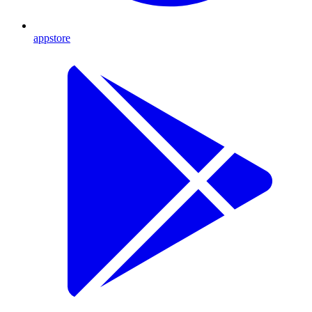
appstore