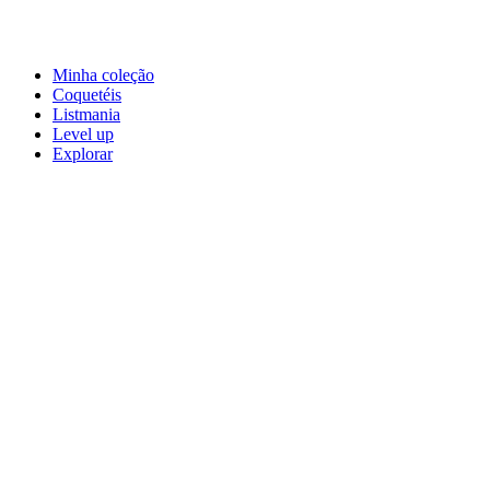
Minha coleção
Coquetéis
Listmania
Level up
Explorar