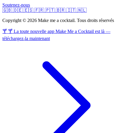
Soutenez-nous
🇬🇧
🇩🇪
🇪🇸
🇫🇷
🇵🇹
🇧🇷
🇮🇹
🇳🇱
Copyright © 2026 Make me a cocktail. Tous droits réservés
🍸 🍸 La toute nouvelle app Make Me a Cocktail est là —
téléchargez-la maintenant