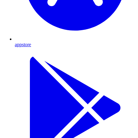
appstore