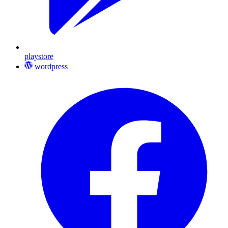
playstore
wordpress