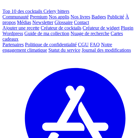
Top 10 des cocktails Celery bitters
Communauté
Premium
Nos applis
Nos livres
Badges
Publicité
À
propos
Médias
Newsletter
Glossaire
Contact
Ajouter une recette
Créateur de cocktails
Créateur de widget
Plugin
Wordpress
Guide de ma collection
Nuage de recherche
Cartes
cadeaux
Partenaires
Politique de confidentialité
CGU
FAQ
Notre
engagement climatique
Statut du service
Journal des modifications