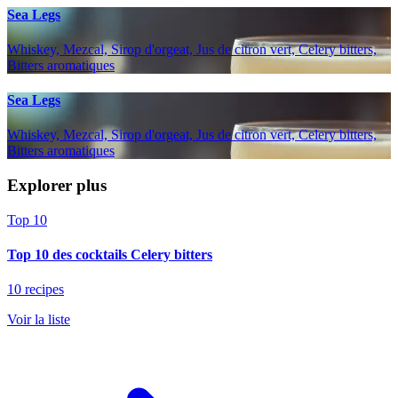
Sea Legs
Whiskey, Mezcal, Sirop d'orgeat, Jus de citron vert, Celery bitters,
Bitters aromatiques
Sea Legs
Whiskey, Mezcal, Sirop d'orgeat, Jus de citron vert, Celery bitters,
Bitters aromatiques
Explorer plus
Top 10
Top 10 des cocktails Celery bitters
10 recipes
Voir la liste