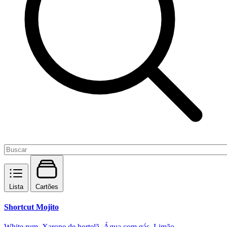
Lista
Cartões
Shortcut Mojito
White rum, Xarope de hortelã, Água com gás, Limão