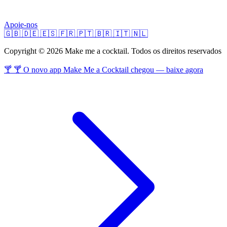
Apoie-nos
🇬🇧
🇩🇪
🇪🇸
🇫🇷
🇵🇹
🇧🇷
🇮🇹
🇳🇱
Copyright © 2026 Make me a cocktail. Todos os direitos reservados
🍸 🍸 O novo app Make Me a Cocktail chegou — baixe agora