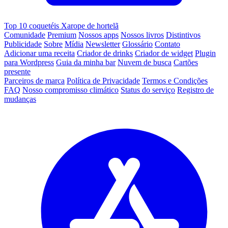
Top 10 coquetéis Xarope de hortelã
Comunidade
Premium
Nossos apps
Nossos livros
Distintivos
Publicidade
Sobre
Mídia
Newsletter
Glossário
Contato
Adicionar uma receita
Criador de drinks
Criador de widget
Plugin
para Wordpress
Guia da minha bar
Nuvem de busca
Cartões
presente
Parceiros de marca
Política de Privacidade
Termos e Condições
FAQ
Nosso compromisso climático
Status do serviço
Registro de
mudanças