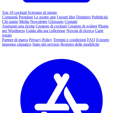
Top 10 cocktail Sciroppo di menta
Comunità
Premium
Le nostre app
I nostri libri
Distintivi
Pubblicità
Chi siamo
Media
Newsletter
Glossario
Contatti
Aggiungi una ricetta
Creatore di cocktail
Creatore di widget
Plugin
per Wordpress
Guida alla tua collezione
Nuvola di ricerca
Carte
regalo
Partner di marca
Privacy Policy
Termini e condizioni
FAQ
Il nostro
impegno climatico
Stato del servizio
Registro delle modifiche