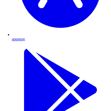
appstore