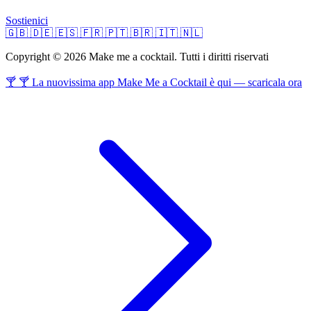
Sostienici
🇬🇧
🇩🇪
🇪🇸
🇫🇷
🇵🇹
🇧🇷
🇮🇹
🇳🇱
Copyright © 2026 Make me a cocktail. Tutti i diritti riservati
🍸 🍸 La nuovissima app Make Me a Cocktail è qui — scaricala ora