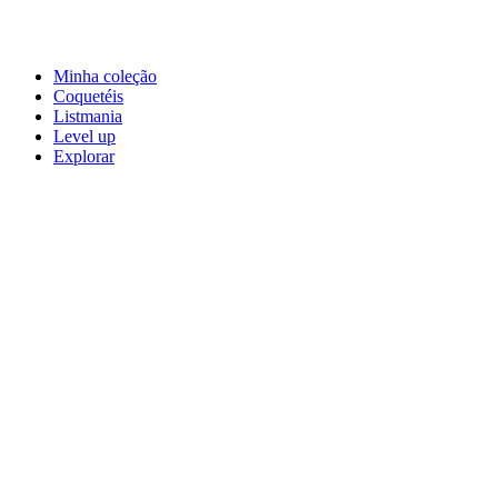
Minha coleção
Coquetéis
Listmania
Level up
Explorar